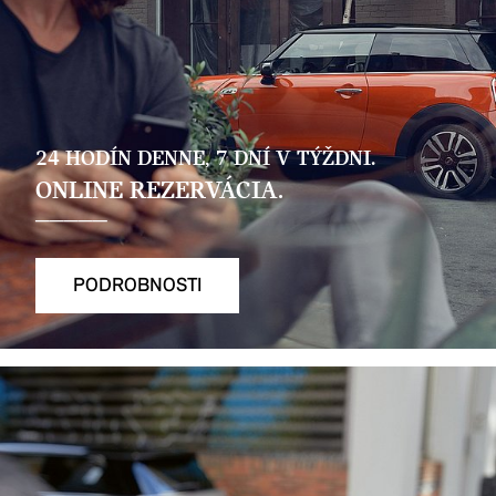
24 HODÍN DENNE, 7 DNÍ V TÝŽDNI.
ONLINE REZERVÁCIA.
PODROBNOSTI