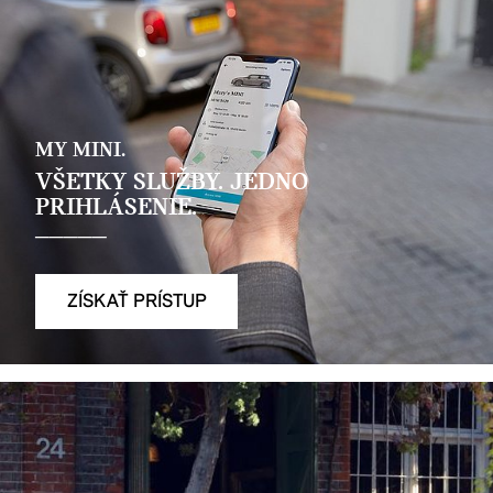
MY MINI.
VŠETKY SLUŽBY. JEDNO
PRIHLÁSENIE.
ZÍSKAŤ PRÍSTUP