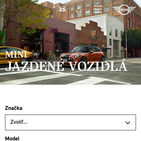
Prejsť na hlavný obsah
Porovnať
Prihlásenie
MINI
JAZDENÉ VOZIDLÁ
Značka
Model