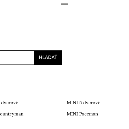
(aktuálna strana)
HĽADAŤ
-dverové
MINI 5-dverové
Countryman
MINI Paceman