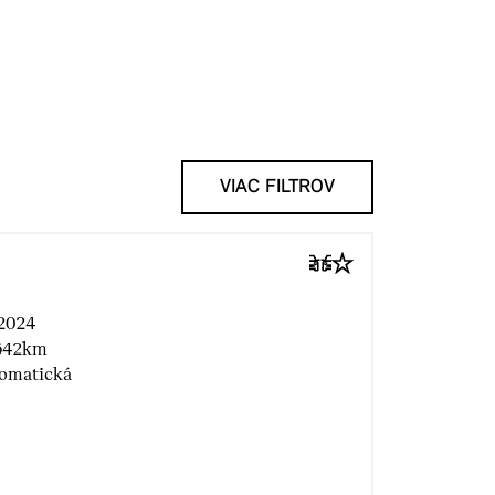
VIAC FILTROV
2024
642km
omatická