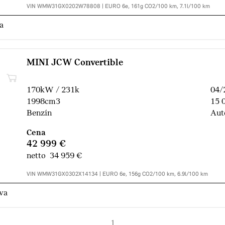
VIN WMW31GX0202W78808 | EURO 6e, 161g CO2/100 km, 7.1l/100 km
a
MINI JCW Convertible
170kW / 231k
04/
1998cm3
15 
Benzín
Aut
Cena
42 999 €
netto 34 959 €
VIN WMW31GX0302X14134 | EURO 6e, 156g CO2/100 km, 6.9l/100 km
ava
1