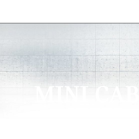
Prejsť na hlavný obsah
MINI CA