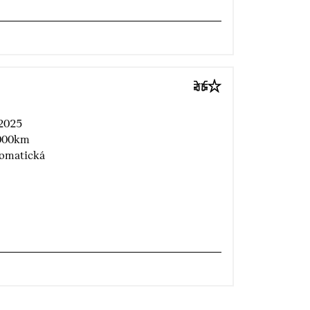
2025
000km
omatická