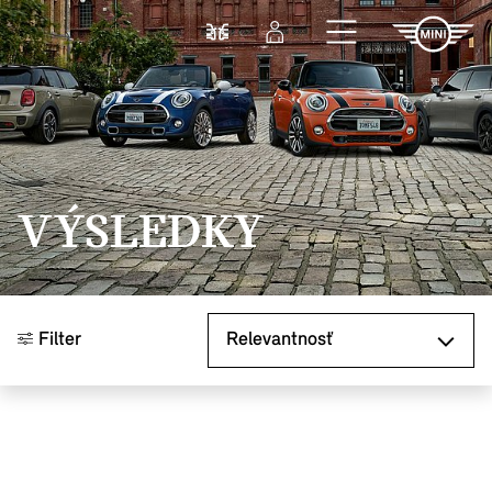
Prejsť na hlavný obsah
Porovnať
Prihlásenie
VÝSLEDKY
Zoradiť podľa
Filter