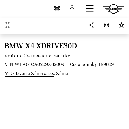
Prejsť na hlavný obsah
Porovnať
Prihlásenie
Prehľad
BMW X4 XDRIVE30D
vrátane 24 mesačnej záruky
VIN WBA61CA0209X82009
Číslo ponuky 199889
MD-Bavaria Žilina s.r.o.
, Žilina