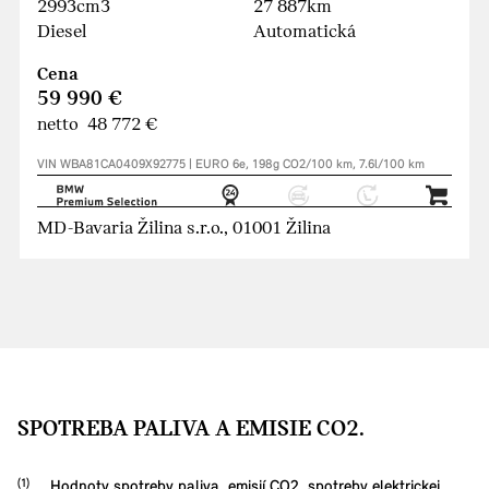
2993cm3
27 887km
Diesel
Automatická
Cena
59 990 €
netto 48 772 €
VIN WBA81CA0409X92775 | EURO 6e, 198g CO2/100 km, 7.6l/100 km
MD-Bavaria Žilina s.r.o., 01001 Žilina
SPOTREBA PALIVA A EMISIE CO2.
Hodnoty spotreby paliva, emisií CO2, spotreby elektrickej