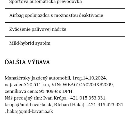
Športová automatická prevodovka
Airbag spolujazdca s možnosťou deaktivácie
Zväčšenie palivovej nádrže
Mild-hybrid systém
ĎALŠIA VÝBAVA
Manažérsky jazdený automobil, 1reg.14.10.2024,
najazdené 20 511 km, VIN: WBA61CA0209X82009,
cenníková cena: 95 409 € s DPH
Náš predajný tím: Ivan Krúpa +421-915 353 331,
krupa@md-bavaria.sk, Richard Hakaj +421-915 423 331
, hakaj@md-bavaria.sk