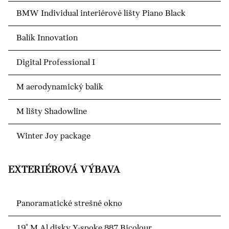
BMW Individual interiérové lišty Piano Black
Balík Innovation
Digital Professional I
M aerodynamický balík
M lišty Shadowline
Winter Joy package
EXTERIÉROVÁ VÝBAVA
Panoramatické strešné okno
19" M Al disky Y-spoke 887 Bicolour