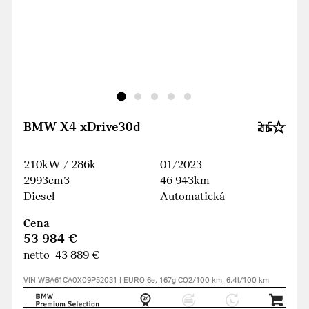
BMW X4 xDrive30d
210kW / 286k
01/2023
2993cm3
46 943km
Diesel
Automatická
Cena
53 984 €
netto 43 889 €
VIN WBA61CA0X09P52031 | EURO 6e, 167g CO2/100 km, 6.4l/100 km