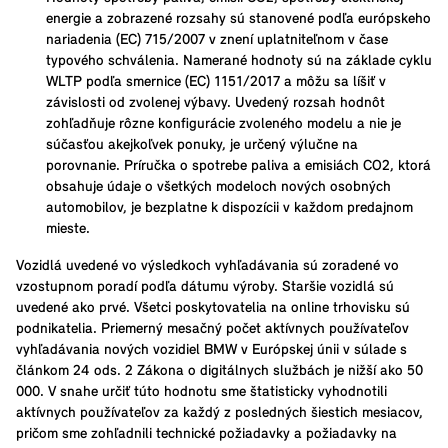
energie a zobrazené rozsahy sú stanovené podľa európskeho
nariadenia (EC) 715/2007 v znení uplatniteľnom v čase
typového schválenia. Namerané hodnoty sú na základe cyklu
WLTP podľa smernice (EC) 1151/2017 a môžu sa líšiť v
závislosti od zvolenej výbavy. Uvedený rozsah hodnôt
zohľadňuje rôzne konfigurácie zvoleného modelu a nie je
súčasťou akejkoľvek ponuky, je určený výlučne na
porovnanie. Príručka o spotrebe paliva a emisiách CO2, ktorá
obsahuje údaje o všetkých modeloch nových osobných
automobilov, je bezplatne k dispozícii v každom predajnom
mieste.
Vozidlá uvedené vo výsledkoch vyhľadávania sú zoradené vo
vzostupnom poradí podľa dátumu výroby. Staršie vozidlá sú
uvedené ako prvé. Všetci poskytovatelia na online trhovisku sú
podnikatelia. Priemerný mesačný počet aktívnych používateľov
vyhľadávania nových vozidiel BMW v Európskej únii v súlade s
článkom 24 ods. 2 Zákona o digitálnych službách je nižší ako 50
000. V snahe určiť túto hodnotu sme štatisticky vyhodnotili
aktívnych používateľov za každý z posledných šiestich mesiacov,
pričom sme zohľadnili technické požiadavky a požiadavky na