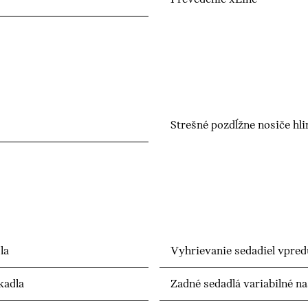
Strešné pozdĺžne nosiče hl
la
Vyhrievanie sedadiel vpred
kadla
Zadné sedadlá variabilné n