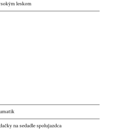
 vysokým leskom
eumatík
edačky na sedadle spolujazdca