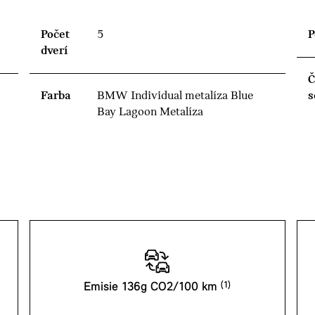
Počet
5
P
dverí
Č
Farba
BMW Individual metalíza Blue
s
Bay Lagoon Metalíza
Emisie 136g CO2/100 km