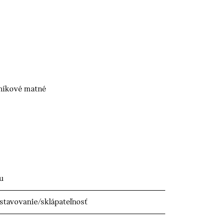
iníkové matné
u
astavovanie/sklápateľnosť