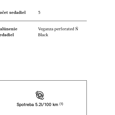
očet sedadiel
5
alúnenie
Veganza perforated Ń
edadiel
Black
Spotreba 5.2l/100 km