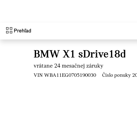
Prejsť na hlavný obsah
Prehľad
BMW X1 sDrive18d
vrátane 24 mesačnej záruky
VIN WBA11EG0705190030
Číslo ponuky 2