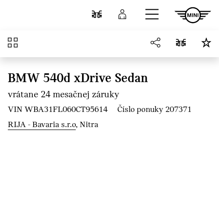
Prejsť na hlavný obsah
Porovnať
Prihlásenie
Prehľad
BMW 540d xDrive Sedan
vrátane 24 mesačnej záruky
VIN WBA31FL060CT95614
Číslo ponuky 207371
RIJA - Bavaria s.r.o
, Nitra