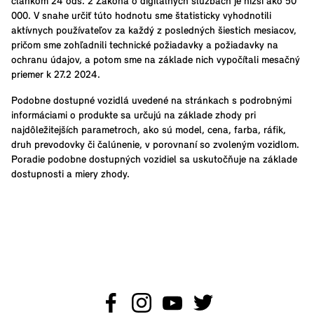
článkom 24 ods. 2 Zákona o digitálnych službách je nižší ako 50
000. V snahe určiť túto hodnotu sme štatisticky vyhodnotili
aktívnych používateľov za každý z posledných šiestich mesiacov,
pričom sme zohľadnili technické požiadavky a požiadavky na
ochranu údajov, a potom sme na základe nich vypočítali mesačný
priemer k 27.2 2024.
Podobne dostupné vozidlá uvedené na stránkach s podrobnými
informáciami o produkte sa určujú na základe zhody pri
najdôležitejších parametroch, ako sú model, cena, farba, ráfik,
druh prevodovky či čalúnenie, v porovnaní so zvoleným vozidlom.
Poradie podobne dostupných vozidiel sa uskutočňuje na základe
dostupnosti a miery zhody.