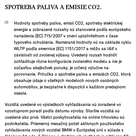
SPOTREBA PALIVA A EMISIE CO2.
Hodnoty spotreby paliva, emisií CO2, spotreby elektrickej
energie a zobrazené rozsahy sú stanovené podľa európskeho
nariadenia (EC) 715/2007 v znení uplatniteľnom v čase
typového schválenia. Namerané hodnoty sú na základe cyklu
WLTP podľa smernice (EC) 1151/2017 a môžu sa líšiť v
závislosti od zvolenej výbavy. Uvedený rozsah hodnôt
zohľadňuje rôzne konfigurácie zvoleného modelu a nie je
súčasťou akejkoľvek ponuky, je určený výlučne na
porovnanie. Príručka o spotrebe paliva a emisiách CO2, ktorá
obsahuje údaje o všetkých modeloch nových osobných
automobilov, je bezplatne k dispozícii v každom predajnom
mieste.
Vozidlá uvedené vo výsledkoch vyhľadávania sú zoradené vo
vzostupnom poradí podľa dátumu výroby. Staršie vozidlá sú
uvedené ako prvé. Všetci poskytovatelia na online trhovisku sú
podnikatelia. Priemerný mesačný počet aktívnych používateľov
vyhľadávania nových vozidiel BMW v Európskej únii v súlade s