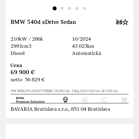
BMW 540d xDrive Sedan
210kW / 286k
10/2024
2993cm3
43 023km
Diesel
Automatická
Cena
69 900 €
netto 56 829 €
VIN WBA31FL000CT79568 | EURO 6e, 158g CO2/100 km, 6l/100 km
BAVARIA Bratislava s.r.o., 851 04 Bratislava