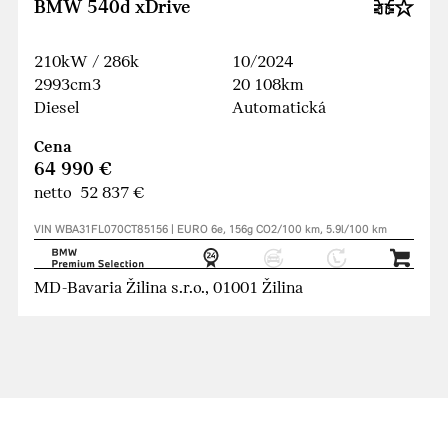
BMW 540d xDrive
210kW / 286k
10/2024
2993cm3
20 108km
Diesel
Automatická
Cena
64 990 €
netto 52 837 €
VIN WBA31FL070CT85156 | EURO 6e, 156g CO2/100 km, 5.9l/100 km
MD-Bavaria Žilina s.r.o., 01001 Žilina