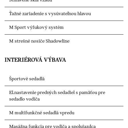
Stmavené sklá vzadu
Ťažné zariadenie s vysúvateľnou hlavou
M Sport výfukový systém
M strešné nosiče Shadowline
INTERIÉROVÁ VÝBAVA
Športové sedadlá
El.nastavenie predných sedadiel s pamäťou pre
sedadlo vodiča
M multifunkčné sedadlá vpredu
Masážna funkcia pre vodiča a spolujazdca