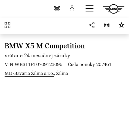
Prejsť na hlavný obsah
Porovnať
Prihlásenie
Prehľad
BMW X5 M Competition
vrátane 24 mesačnej záruky
VIN WBS11ET0709123096
Číslo ponuky 207461
MD-Bavaria Žilina s.r.o.
, Žilina