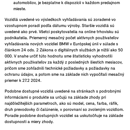
automobilov, je bezplatne k dispozícii v každom predajnom
mieste.
Vozidlá uvedené vo výsledkoch vyhľadávania sú zoradené vo
vzostupnom poradí podľa dátumu výroby. Staršie vozidlá sú
uvedené ako prvé. Všetci poskytovatelia na online trhovisku sú
podnikatelia. Priemerný mesačný počet aktívnych používateľov
vyhľadávania nových vozidiel BMW v Európskej únii v súlade s
článkom 24 ods. 2 Zákona o digitálnych službách je nižší ako 50
000. V snahe určiť túto hodnotu sme štatisticky vyhodnotili
aktívnych používateľov za každý z posledných šiestich mesiacov,
pričom sme zohľadnili technické požiadavky a požiadavky na
ochranu údajov, a potom sme na základe nich vypočítali mesačný
priemer k 27.2 2024.
Podobne dostupné vozidlá uvedené na stránkach s podrobnými
informáciami o produkte sa určujú na základe zhody pri
najdôležitejších parametroch, ako sú model, cena, farba, ráfik,
druh prevodovky či čalúnenie, v porovnaní so zvoleným vozidlom.
Poradie podobne dostupných vozidiel sa uskutočňuje na základe
dostupnosti a miery zhody.