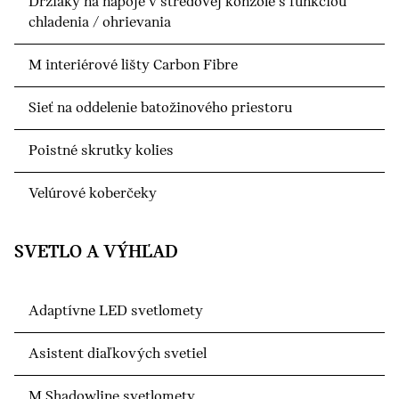
Držiaky na nápoje v stredovej konzole s funkciou
chladenia / ohrievania
M interiérové lišty Carbon Fibre
Sieť na oddelenie batožinového priestoru
Poistné skrutky kolies
Velúrové koberčeky
SVETLO A VÝHĽAD
Adaptívne LED svetlomety
Asistent diaľkových svetiel
M Shadowline svetlomety