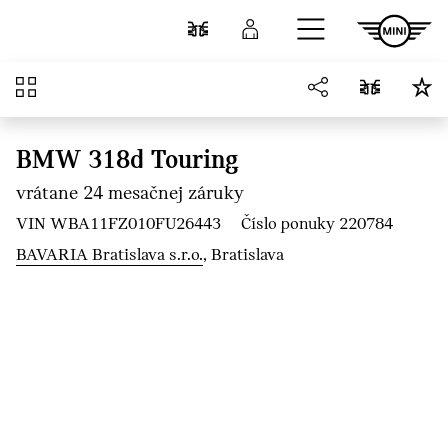
Prejsť na hlavný obsah
Porovnať
Prihlásenie
Prehľad
BMW 318d Touring
vrátane 24 mesačnej záruky
VIN WBA11FZ010FU26443
Číslo ponuky 220784
BAVARIA Bratislava s.r.o.
, Bratislava