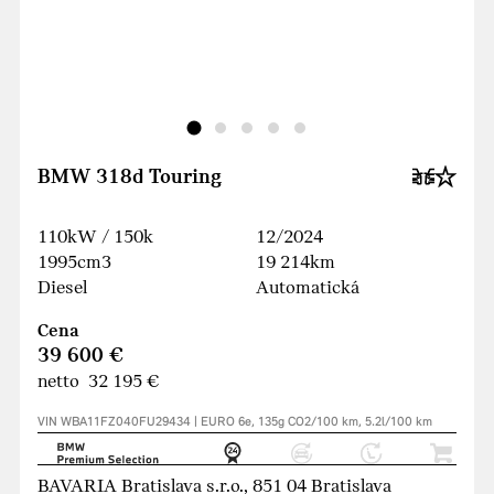
BMW 318d Touring
110kW / 150k
12/2024
1995cm3
19 214km
Diesel
Automatická
Cena
39 600 €
netto 32 195 €
VIN WBA11FZ040FU29434 | EURO 6e, 135g CO2/100 km, 5.2l/100 km
BAVARIA Bratislava s.r.o., 851 04 Bratislava