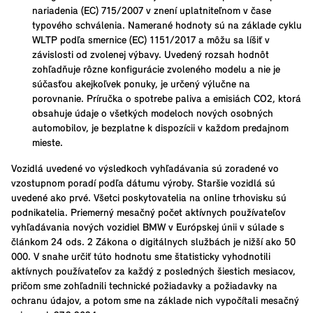
nariadenia (EC) 715/2007 v znení uplatniteľnom v čase
typového schválenia. Namerané hodnoty sú na základe cyklu
WLTP podľa smernice (EC) 1151/2017 a môžu sa líšiť v
závislosti od zvolenej výbavy. Uvedený rozsah hodnôt
zohľadňuje rôzne konfigurácie zvoleného modelu a nie je
súčasťou akejkoľvek ponuky, je určený výlučne na
porovnanie. Príručka o spotrebe paliva a emisiách CO2, ktorá
obsahuje údaje o všetkých modeloch nových osobných
automobilov, je bezplatne k dispozícii v každom predajnom
mieste.
Vozidlá uvedené vo výsledkoch vyhľadávania sú zoradené vo
vzostupnom poradí podľa dátumu výroby. Staršie vozidlá sú
uvedené ako prvé. Všetci poskytovatelia na online trhovisku sú
podnikatelia. Priemerný mesačný počet aktívnych používateľov
vyhľadávania nových vozidiel BMW v Európskej únii v súlade s
článkom 24 ods. 2 Zákona o digitálnych službách je nižší ako 50
000. V snahe určiť túto hodnotu sme štatisticky vyhodnotili
aktívnych používateľov za každý z posledných šiestich mesiacov,
pričom sme zohľadnili technické požiadavky a požiadavky na
ochranu údajov, a potom sme na základe nich vypočítali mesačný