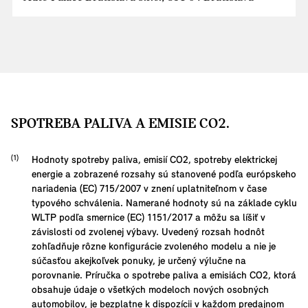
SPOTREBA PALIVA A EMISIE CO2.
Hodnoty spotreby paliva, emisií CO2, spotreby elektrickej
energie a zobrazené rozsahy sú stanovené podľa európskeho
nariadenia (EC) 715/2007 v znení uplatniteľnom v čase
typového schválenia. Namerané hodnoty sú na základe cyklu
WLTP podľa smernice (EC) 1151/2017 a môžu sa líšiť v
závislosti od zvolenej výbavy. Uvedený rozsah hodnôt
zohľadňuje rôzne konfigurácie zvoleného modelu a nie je
súčasťou akejkoľvek ponuky, je určený výlučne na
porovnanie. Príručka o spotrebe paliva a emisiách CO2, ktorá
obsahuje údaje o všetkých modeloch nových osobných
automobilov, je bezplatne k dispozícii v každom predajnom