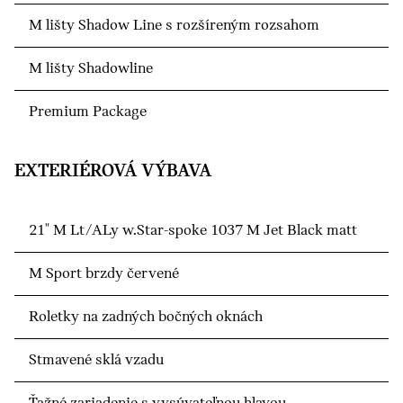
M lišty Shadow Line s rozšíreným rozsahom
M lišty Shadowline
Premium Package
EXTERIÉROVÁ VÝBAVA
21" M Lt/ALy w.Star-spoke 1037 M Jet Black matt
M Sport brzdy červené
Roletky na zadných bočných oknách
Stmavené sklá vzadu