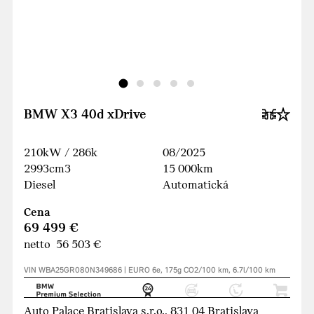
BMW X3 40d xDrive
210kW / 286k
08/2025
2993cm3
15 000km
Diesel
Automatická
Cena
69 499 €
netto 56 503 €
VIN WBA25GR080N349686 | EURO 6e, 175g CO2/100 km, 6.7l/100 km
Auto Palace Bratislava s.r.o., 831 04 Bratislava