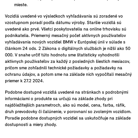
mieste.
Vozidlá uvedené vo výsledkoch vyhľadávania sú zoradené vo
vzostupnom poradí podľa dátumu výroby. Staršie vozidlá sú
uvedené ako prvé. Všetci poskytovatelia na online trhovisku sú
podnikatelia. Priemerný mesačný počet aktívnych používateľov
vyhľadávania nových vozidiel BMW v Európskej únii v súlade s
článkom 24 ods. 2 Zákona o digitálnych službách je nižší ako 50
000. V snahe určiť túto hodnotu sme štatisticky vyhodnotili
aktívnych používateľov za každý z posledných šiestich mesiacov,
pričom sme zohľadnili technické požiadavky a požiadavky na
ochranu údajov, a potom sme na základe nich vypočítali mesačný
priemer k 27.2 2024.
Podobne dostupné vozidlá uvedené na stránkach s podrobnými
informáciami o produkte sa určujú na základe zhody pri
najdôležitejších parametroch, ako sú model, cena, farba, ráfik,
druh prevodovky či čalúnenie, v porovnaní so zvoleným vozidlom.
Poradie podobne dostupných vozidiel sa uskutočňuje na základe
dostupnosti a miery zhody.