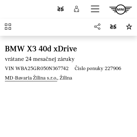
Prejsť na hlavný obsah
Porovnať
Prihlásenie
Prehľad
BMW X3 40d xDrive
vrátane 24 mesačnej záruky
VIN WBA25GR050N367742
Číslo ponuky 227906
MD-Bavaria Žilina s.r.o.
, Žilina