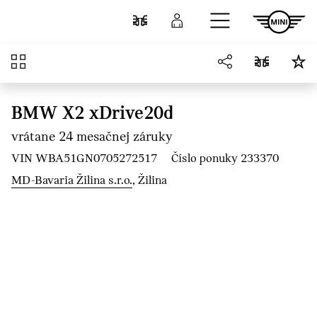
Prejsť na hlavný obsah
Porovnať
Prihlásenie
Prehľad
BMW X2 xDrive20d
vrátane 24 mesačnej záruky
VIN WBA51GN0705272517
Číslo ponuky 233370
MD-Bavaria Žilina s.r.o.
, Žilina