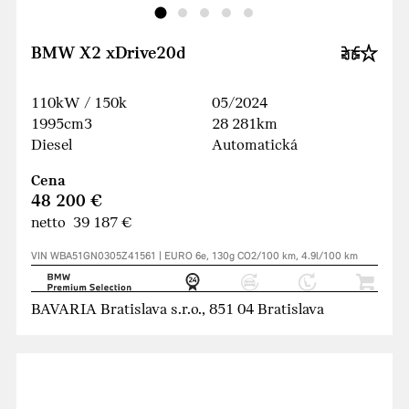
BMW X2 xDrive20d
110kW / 150k
05/2024
1995cm3
28 281km
Diesel
Automatická
Cena
48 200 €
netto 39 187 €
VIN WBA51GN0305Z41561 | EURO 6e, 130g CO2/100 km, 4.9l/100 km
BAVARIA Bratislava s.r.o., 851 04 Bratislava