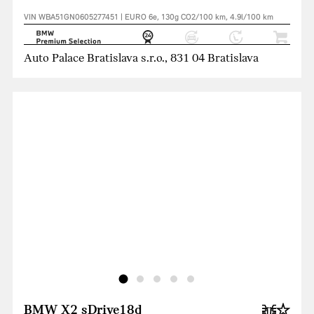
VIN WBA51GN0605277451 | EURO 6e, 130g CO2/100 km, 4.9l/100 km
Auto Palace Bratislava s.r.o., 831 04 Bratislava
BMW X2 sDrive18d