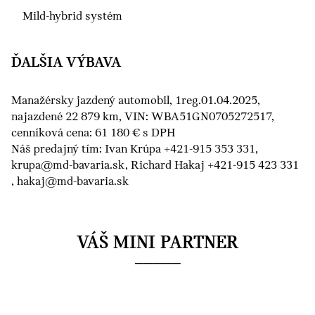
Mild-hybrid systém
ĎALŠIA VÝBAVA
Manažérsky jazdený automobil, 1reg.01.04.2025,
najazdené 22 879 km, VIN: WBA51GN0705272517,
cenníková cena: 61 180 € s DPH
Náš predajný tím: Ivan Krúpa +421-915 353 331,
krupa@md-bavaria.sk, Richard Hakaj +421-915 423 331
, hakaj@md-bavaria.sk
VÁŠ MINI PARTNER