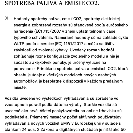
SPOTREBA PALIVA A EMISIE CO2.
Hodnoty spotreby paliva, emisií CO2, spotreby elektrickej
energie a zobrazené rozsahy sú stanovené podľa európskeho
nariadenia (EC) 715/2007 v znení uplatniteľnom v čase
typového schválenia. Namerané hodnoty sú na základe cyklu
WLTP podľa smernice (EC) 1151/2017 a môžu sa líšiť v
závislosti od zvolenej výbavy. Uvedený rozsah hodnôt
zohľadňuje rôzne konfigurácie zvoleného modelu a nie je
súčasťou akejkoľvek ponuky, je určený výlučne na
porovnanie. Príručka o spotrebe paliva a emisiách CO2, ktorá
obsahuje údaje o všetkých modeloch nových osobných
automobilov, je bezplatne k dispozícii v každom predajnom
mieste.
Vozidlá uvedené vo výsledkoch vyhľadávania sú zoradené vo
vzostupnom poradí podľa dátumu výroby. Staršie vozidlá sú
uvedené ako prvé. Všetci poskytovatelia na online trhovisku sú
podnikatelia. Priemerný mesačný počet aktívnych používateľov
vyhľadávania nových vozidiel BMW v Európskej únii v súlade s
článkom 24 ods. 2 Zákona o digitálnych službách je nižší ako 50