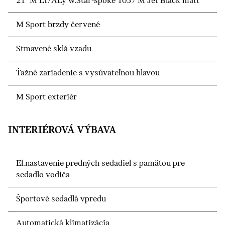
21" M Lt/ALy w.Star-spoke 1037 M Jet Black matt
M Sport brzdy červené
Stmavené sklá vzadu
Ťažné zariadenie s vysúvateľnou hlavou
M Sport exteriér
INTERIÉROVÁ VÝBAVA
El.nastavenie predných sedadiel s pamäťou pre
sedadlo vodiča
Športové sedadlá vpredu
Automatická klimatizácia