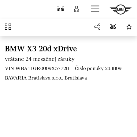
Prejsť na hlavný obsah
Porovnať
Prihlásenie
Prehľad
BMW X3 20d xDrive
vrátane 24 mesačnej záruky
VIN WBA11GR0009X57728
Číslo ponuky 233809
BAVARIA Bratislava s.r.o.
, Bratislava