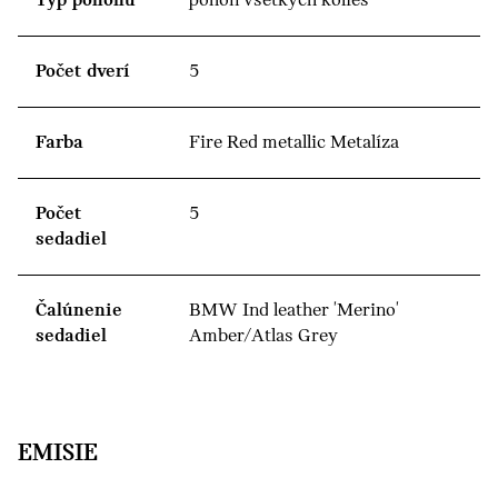
Typ pohonu
pohon všetkých kolies
Počet dverí
5
Farba
Fire Red metallic Metalíza
Počet
5
sedadiel
Čalúnenie
BMW Ind leather 'Merino'
sedadiel
Amber/Atlas Grey
EMISIE