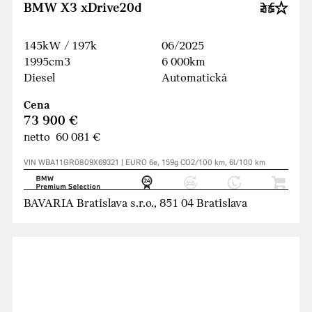
BMW X3 xDrive20d
145kW / 197k
06/2025
1995cm3
6 000km
Diesel
Automatická
Cena
73 900 €
netto 60 081 €
VIN WBA11GR0809X69321 | EURO 6e, 159g CO2/100 km, 6l/100 km
BAVARIA Bratislava s.r.o., 851 04 Bratislava