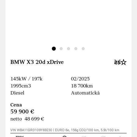
BMW X3 20d xDrive
145kW / 197k
02/2025
1995cm3
18 700km
Diesel
Automatická
Cena
59 900 €
netto 48 699 €
VIN WBA11GR0109Y69230 | EURO 6e, 156g CO2/100 km, 5.9l/100 km