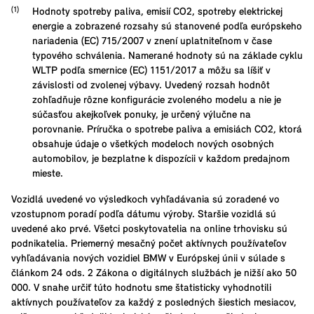
Hodnoty spotreby paliva, emisií CO2, spotreby elektrickej
energie a zobrazené rozsahy sú stanovené podľa európskeho
nariadenia (EC) 715/2007 v znení uplatniteľnom v čase
typového schválenia. Namerané hodnoty sú na základe cyklu
WLTP podľa smernice (EC) 1151/2017 a môžu sa líšiť v
závislosti od zvolenej výbavy. Uvedený rozsah hodnôt
zohľadňuje rôzne konfigurácie zvoleného modelu a nie je
súčasťou akejkoľvek ponuky, je určený výlučne na
porovnanie. Príručka o spotrebe paliva a emisiách CO2, ktorá
obsahuje údaje o všetkých modeloch nových osobných
automobilov, je bezplatne k dispozícii v každom predajnom
mieste.
Vozidlá uvedené vo výsledkoch vyhľadávania sú zoradené vo
vzostupnom poradí podľa dátumu výroby. Staršie vozidlá sú
uvedené ako prvé. Všetci poskytovatelia na online trhovisku sú
podnikatelia. Priemerný mesačný počet aktívnych používateľov
vyhľadávania nových vozidiel BMW v Európskej únii v súlade s
článkom 24 ods. 2 Zákona o digitálnych službách je nižší ako 50
000. V snahe určiť túto hodnotu sme štatisticky vyhodnotili
aktívnych používateľov za každý z posledných šiestich mesiacov,