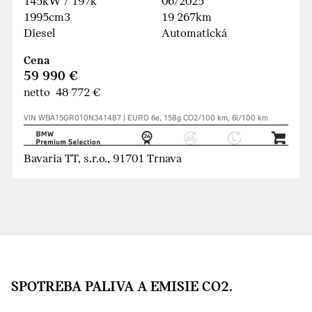
145kW / 197k
06/2025
1995cm3
19 267km
Diesel
Automatická
Cena
59 990 €
netto 48 772 €
VIN WBA15GR010N341487 | EURO 6e, 158g CO2/100 km, 6l/100 km
Bavaria TT, s.r.o., 91701 Trnava
SPOTREBA PALIVA A EMISIE CO2.