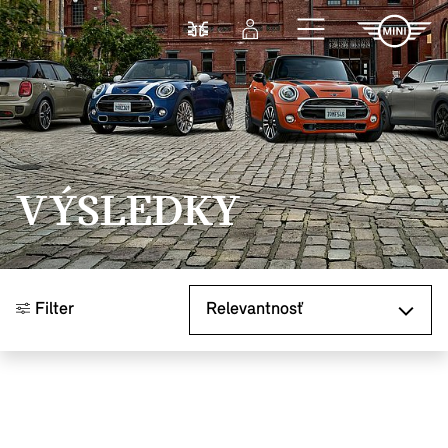
Prejsť na hlavný obsah
Porovnať
Prihlásenie
VÝSLEDKY
Zoradiť podľa
Filter