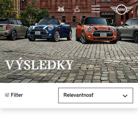
Prejsť na hlavný obsah
Porovnať
Prihlásenie
VÝSLEDKY
Zoradiť podľa
Filter