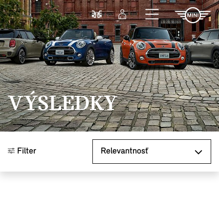
Prejsť na hlavný obsah
Porovnať
Prihlásenie
VÝSLEDKY
Zoradiť podľa
Filter