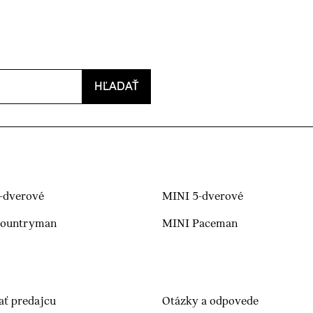
HĽADAŤ
-dverové
MINI 5-dverové
Countryman
MINI Paceman
ať predajcu
Otázky a odpovede