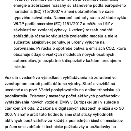
energie a zobrazené rozsahy sú stanovené podľa európskeho
nariadenia (EC) 715/2007 v znení uplatniteľnom v čase
typového schválenia. Namerané hodnoty sú na základe cyklu
WLTP podľa smernice (EC) 1151/2017 a môžu sa líšiť v
závislosti od zvolenej výbavy. Uvedený rozsah hodnôt
zohľadňuje rôzne konfigurácie zvoleného modelu a nie je
súčasťou akejkoľvek ponuky, je určený výlučne na
porovnanie. Príručka o spotrebe paliva a emisiách CO2, ktorá
obsahuje údaje o všetkých modeloch nových osobných
automobilov, je bezplatne k dispozícii v každom predajnom
mieste.
Vozidlá uvedené vo výsledkoch vyhľadávania sú zoradené vo
vzostupnom poradí podľa dátumu výroby. Staršie vozidlá sú
uvedené ako prvé. Všetci poskytovatelia na online trhovisku sú
podnikatelia. Priemerný mesačný počet aktívnych používateľov
vyhľadávania nových vozidiel BMW v Európskej únii v súlade s
článkom 24 ods. 2 Zákona o digitálnych službách je nižší ako 50
000. V snahe určiť túto hodnotu sme štatisticky vyhodnotili
aktívnych používateľov za každý z posledných šiestich mesiacov,
pričom sme zohľadnili technické požiadavky a požiadavky na