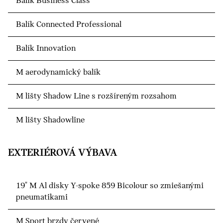
Balík Business Class
Balík Connected Professional
Balík Innovation
M aerodynamický balík
M lišty Shadow Line s rozšíreným rozsahom
M lišty Shadowline
EXTERIÉROVÁ VÝBAVA
19" M Al disky Y-spoke 859 Bicolour so zmiešanými
pneumatikami
M Sport brzdy červené