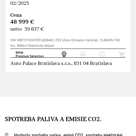
02/2025
Cena
48 999 €
netto 39 837 €
VIN WBY21HD070FU62646 | ZEV (Zero Emission Vehicle), 15.6kWh/100
km, 588km Elektrický dojazd
Auto Palace Bratislava s.r.o., 831 04 Bratislava
SPOTREBA PALIVA A EMISIE CO2.
Hodnoty spotreby paliva, emisií CO2, spotreby elektrickej