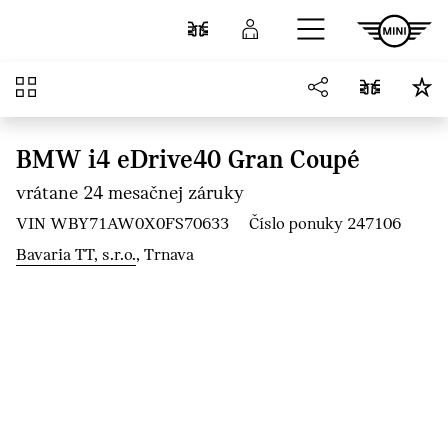
Prejsť na hlavný obsah
Porovnať
Prihlásenie
Prehľad
BMW i4 eDrive40 Gran Coupé
vrátane 24 mesačnej záruky
VIN WBY71AW0X0FS70633
Číslo ponuky 247106
Bavaria TT, s.r.o.
, Trnava