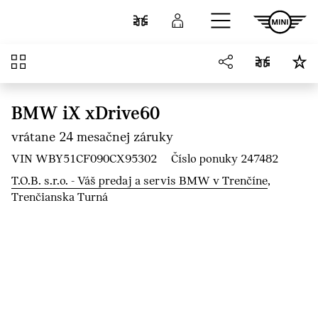
Prejsť na hlavný obsah
Porovnať
Prihlásenie
Prehľad
BMW iX xDrive60
vrátane 24 mesačnej záruky
VIN WBY51CF090CX95302
Číslo ponuky 247482
T.O.B. s.r.o. - Váš predaj a servis BMW v Trenčíne
,
Trenčianska Turná