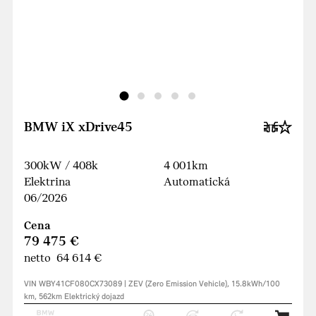
BMW iX xDrive45
300kW / 408k
4 001km
Elektrina
Automatická
06/2026
Cena
79 475 €
netto 64 614 €
VIN WBY41CF080CX73089 | ZEV (Zero Emission Vehicle), 15.8kWh/100
km, 562km Elektrický dojazd