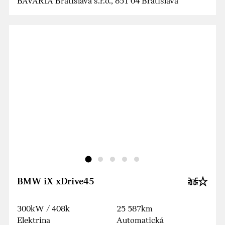
BAVARIA Bratislava s.r.o., 851 04 Bratislava
BMW iX xDrive45
300kW / 408k
25 587km
Elektrina
Automatická