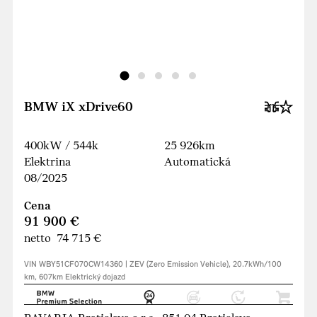
BMW iX xDrive60
400kW / 544k
25 926km
Elektrina
Automatická
08/2025
Cena
91 900 €
netto 74 715 €
VIN WBY51CF070CW14360 | ZEV (Zero Emission Vehicle), 20.7kWh/100
km, 607km Elektrický dojazd