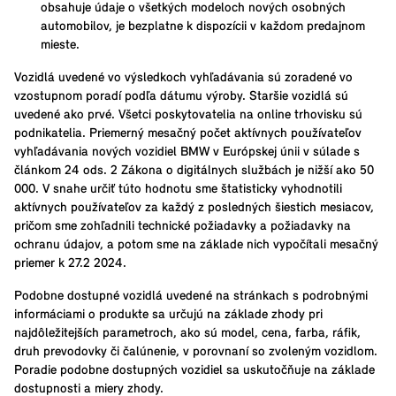
obsahuje údaje o všetkých modeloch nových osobných
automobilov, je bezplatne k dispozícii v každom predajnom
mieste.
Vozidlá uvedené vo výsledkoch vyhľadávania sú zoradené vo
vzostupnom poradí podľa dátumu výroby. Staršie vozidlá sú
uvedené ako prvé. Všetci poskytovatelia na online trhovisku sú
podnikatelia. Priemerný mesačný počet aktívnych používateľov
vyhľadávania nových vozidiel BMW v Európskej únii v súlade s
článkom 24 ods. 2 Zákona o digitálnych službách je nižší ako 50
000. V snahe určiť túto hodnotu sme štatisticky vyhodnotili
aktívnych používateľov za každý z posledných šiestich mesiacov,
pričom sme zohľadnili technické požiadavky a požiadavky na
ochranu údajov, a potom sme na základe nich vypočítali mesačný
priemer k 27.2 2024.
Podobne dostupné vozidlá uvedené na stránkach s podrobnými
informáciami o produkte sa určujú na základe zhody pri
najdôležitejších parametroch, ako sú model, cena, farba, ráfik,
druh prevodovky či čalúnenie, v porovnaní so zvoleným vozidlom.
Poradie podobne dostupných vozidiel sa uskutočňuje na základe
dostupnosti a miery zhody.