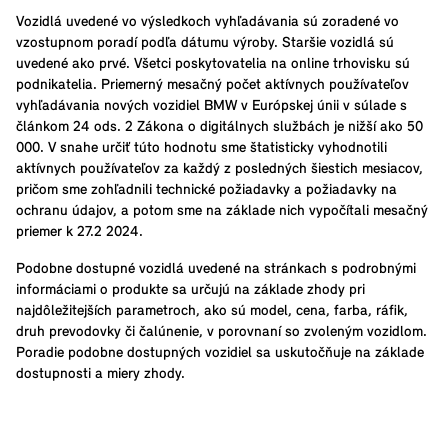
Vozidlá uvedené vo výsledkoch vyhľadávania sú zoradené vo
vzostupnom poradí podľa dátumu výroby. Staršie vozidlá sú
uvedené ako prvé. Všetci poskytovatelia na online trhovisku sú
podnikatelia. Priemerný mesačný počet aktívnych používateľov
vyhľadávania nových vozidiel BMW v Európskej únii v súlade s
článkom 24 ods. 2 Zákona o digitálnych službách je nižší ako 50
000. V snahe určiť túto hodnotu sme štatisticky vyhodnotili
aktívnych používateľov za každý z posledných šiestich mesiacov,
pričom sme zohľadnili technické požiadavky a požiadavky na
ochranu údajov, a potom sme na základe nich vypočítali mesačný
priemer k 27.2 2024.
Podobne dostupné vozidlá uvedené na stránkach s podrobnými
informáciami o produkte sa určujú na základe zhody pri
najdôležitejších parametroch, ako sú model, cena, farba, ráfik,
druh prevodovky či čalúnenie, v porovnaní so zvoleným vozidlom.
Poradie podobne dostupných vozidiel sa uskutočňuje na základe
dostupnosti a miery zhody.