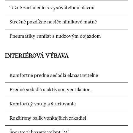
Ťažné zariadenie s vysúvateľnou hlavou
Strešné pozdĺžne nosiče hliníkové matné
Pneumatiky runflat s núdzovým dojazdom
INTERIÉROVÁ VÝBAVA
Komfortné predné sedadlá el.nastaviteľné
Predné sedadlá s aktívnou ventiláciou
Komfortný vstup a štartovanie
Rozšírený balík vonkajších zrkadiel
Športový kožený volant "M"