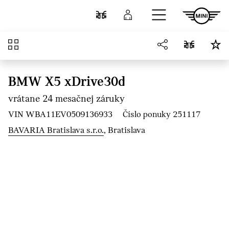
Prejsť na hlavný obsah
Porovnať
Prihlásenie
Prehľad
BMW X5 xDrive30d
vrátane 24 mesačnej záruky
VIN WBA11EV0509136933
Číslo ponuky 251117
BAVARIA Bratislava s.r.o.
, Bratislava