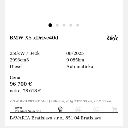
BMW X5 xDrive40d
250kW / 340k
08/2025
2993cm3
9 085km
Diesel
Automatická
Cena
96 700 €
netto 78 618 €
VIN WBA21EV0309115485 | EURO 6e, 201g CO2/100 km, 7.7l/100 km
BAVARIA Bratislava s.r.o., 851 04 Bratislava