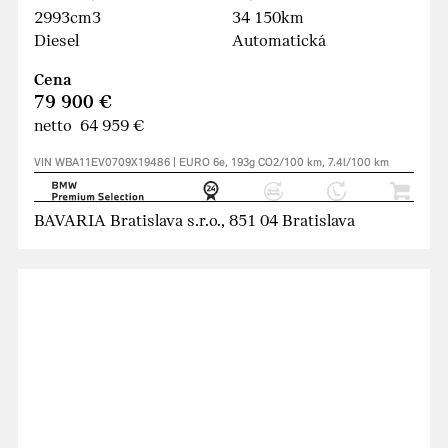
2993cm3
34 150km
Diesel
Automatická
Cena
79 900 €
netto 64 959 €
VIN WBA11EV0709X19486 | EURO 6e, 193g CO2/100 km, 7.4l/100 km
BAVARIA Bratislava s.r.o., 851 04 Bratislava