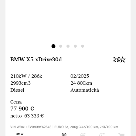
BMW X5 xDrive30d
210kW / 286k
02/2025
2993cm3
24 800km
Diesel
Automatická
Cena
77 900 €
netto 63 333 €
VIN WBA11EV0909Y62648 | EURO 6e, 206g CO2/100 km, 7.9l/100 km