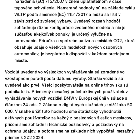
nariadenia (EC) 715/2007 v znení uplatniteľnom v čase
typového schválenia. Namerané hodnoty sú na základe cyklu
WLTP podľa smernice (EC) 1151/2017 a môžu sa líšiť v
závislosti od zvolenej výbavy. Uvedený rozsah hodnôt
zohľadňuje rôzne konfigurácie zvoleného modelu a nie je
súčasťou akejkoľvek ponuky, je určený výlučne na
porovnanie. Príručka o spotrebe paliva a emisiách CO2, ktorá
obsahuje údaje o všetkých modeloch nových osobných
automobilov, je bezplatne k dispozícii v každom predajnom
mieste.
Vozidlá uvedené vo výsledkoch vyhľadávania sú zoradené vo
vzostupnom poradí podľa dátumu výroby. Staršie vozidlá sú
uvedené ako prvé. Všetci poskytovatelia na online trhovisku sú
podnikatelia. Priemerný mesačný počet aktívnych používateľov
vyhľadávania nových vozidiel BMW v Európskej únii v súlade s
článkom 24 ods. 2 Zákona o digitálnych službách je nižší ako 50
000. V snahe určiť túto hodnotu sme štatisticky vyhodnotili
aktívnych používateľov za každý z posledných šiestich mesiacov,
pričom sme zohľadnili technické požiadavky a požiadavky na
ochranu údajov, a potom sme na základe nich vypočítali mesačný
priemer k 27.2 2024.