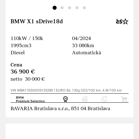
BMW X1 sDrive18d
110kW / 150k
04/2024
1995cm3
33 080km
Diesel
Automatická
Cena
36 900 €
netto 30 000 €
VIN WBA11EG0X05Y25290 | EURO 6d, 130g CO2/100 km, 4.9l/100 km
BAVARIA Bratislava s.r.o., 851 04 Bratislava