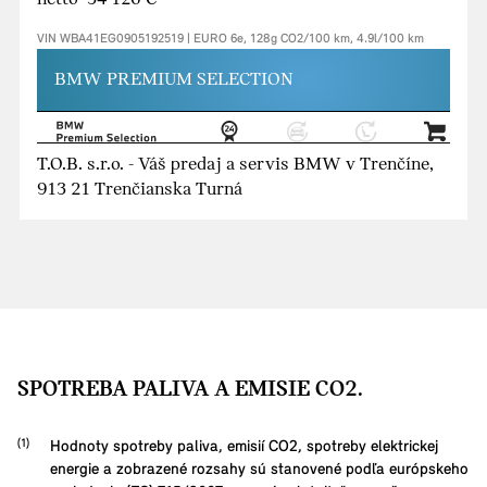
VIN WBA41EG0905192519 | EURO 6e, 128g CO2/100 km, 4.9l/100 km
BMW PREMIUM SELECTION
T.O.B. s.r.o. - Váš predaj a servis BMW v Trenčíne,
913 21 Trenčianska Turná
SPOTREBA PALIVA A EMISIE CO2.
Hodnoty spotreby paliva, emisií CO2, spotreby elektrickej
energie a zobrazené rozsahy sú stanovené podľa európskeho