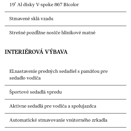
19" Al disky V-spoke 867 Bicolor
Stmavené sklá vzadu
Strešné pozdĺžne nosiče hliníkové matné
INTERIÉROVÁ VÝBAVA
El.nastavenie predných sedadiel s pamäťou pre
sedadlo vodiča
Športové sedadlá vpredu
Aktívne sedadlá pre vodiča a spolujazdca
Automatické stmavovanie vnútorného zrkadla