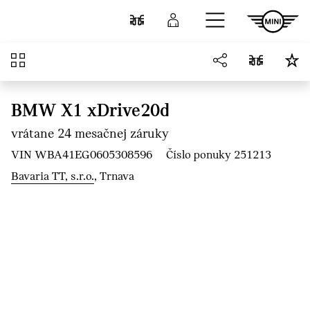
Prejsť na hlavný obsah
Porovnať
Prihlásenie
Prehľad
BMW X1 xDrive20d
vrátane 24 mesačnej záruky
VIN WBA41EG0605308596
Číslo ponuky 251213
Bavaria TT, s.r.o.
, Trnava