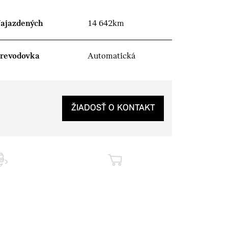
ajazdených
14 642km
revodovka
Automatická
ŽIADOSŤ O KONTAKT