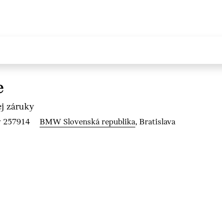
e
j záruky
y 257914
BMW Slovenská republika
, Bratislava