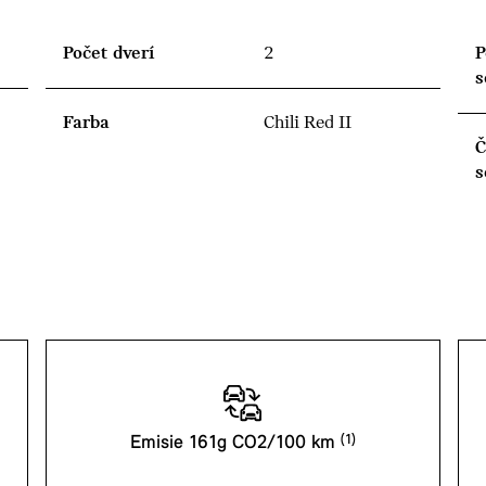
Počet dverí
2
P
s
Farba
Chili Red II
Č
s
Emisie 161g CO2/100 km