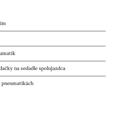
ním
eumatík
edačky na sedadle spolujazdca
v pneumatikách