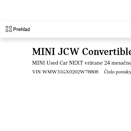
Prejsť na hlavný obsah
Prehľad
MINI JCW Convertibl
MINI Used Car NEXT vrátane 24 mesačne
VIN WMW31GX0202W78808
Číslo ponuk