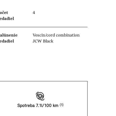
očet
4
edadiel
alúnenie
Vescin/cord combination
edadiel
JCW Black
Spotreba 7.1l/100 km