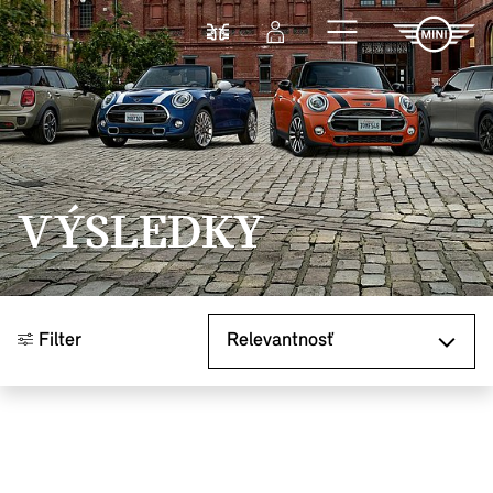
Prejsť na hlavný obsah
Porovnať
Prihlásenie
VÝSLEDKY
Zoradiť podľa
Filter