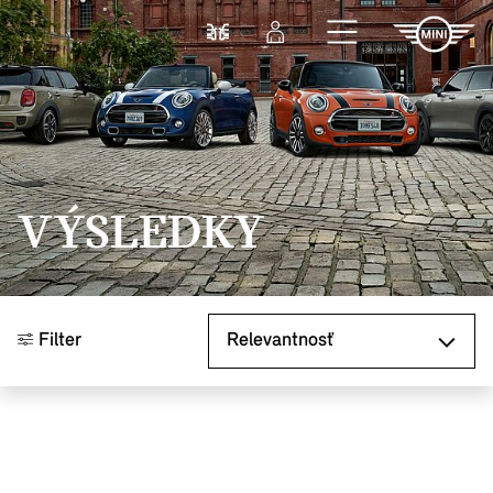
Prejsť na hlavný obsah
Porovnať
Prihlásenie
VÝSLEDKY
Zoradiť podľa
Filter