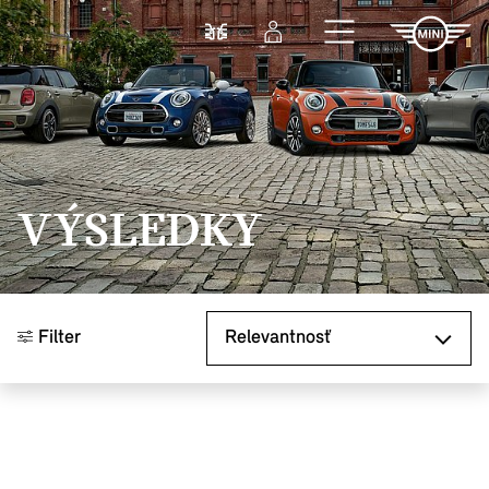
Prejsť na hlavný obsah
Porovnať
Prihlásenie
VÝSLEDKY
Zoradiť podľa
Filter