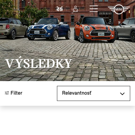
Prejsť na hlavný obsah
Porovnať
Prihlásenie
VÝSLEDKY
Zoradiť podľa
Filter