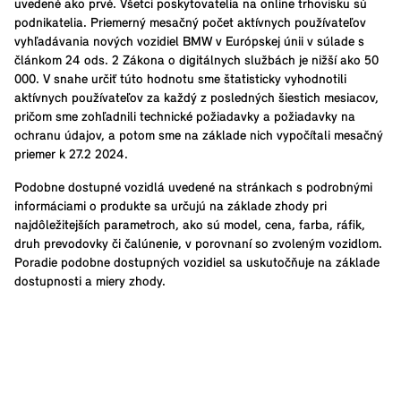
uvedené ako prvé. Všetci poskytovatelia na online trhovisku sú
podnikatelia. Priemerný mesačný počet aktívnych používateľov
vyhľadávania nových vozidiel BMW v Európskej únii v súlade s
článkom 24 ods. 2 Zákona o digitálnych službách je nižší ako 50
000. V snahe určiť túto hodnotu sme štatisticky vyhodnotili
aktívnych používateľov za každý z posledných šiestich mesiacov,
pričom sme zohľadnili technické požiadavky a požiadavky na
ochranu údajov, a potom sme na základe nich vypočítali mesačný
priemer k 27.2 2024.
Podobne dostupné vozidlá uvedené na stránkach s podrobnými
informáciami o produkte sa určujú na základe zhody pri
najdôležitejších parametroch, ako sú model, cena, farba, ráfik,
druh prevodovky či čalúnenie, v porovnaní so zvoleným vozidlom.
Poradie podobne dostupných vozidiel sa uskutočňuje na základe
dostupnosti a miery zhody.