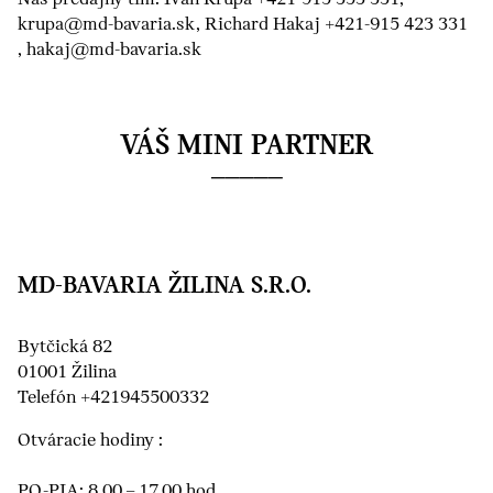
krupa@md-bavaria.sk, Richard Hakaj +421-915 423 331
, hakaj@md-bavaria.sk
VÁŠ MINI PARTNER
MD-BAVARIA ŽILINA S.R.O.
Bytčická 82
01001 Žilina
Telefón +421945500332
Otváracie hodiny :
PO-PIA: 8.00 – 17.00 hod.