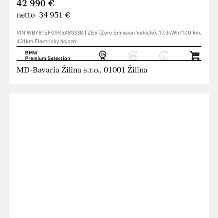
42 990 €
netto 34 951 €
VIN WBY61EF09R5X89338 | ZEV (Zero Emission Vehicle), 17.3kWh/100 km,
431km Elektrický dojazd
MD-Bavaria Žilina s.r.o., 01001 Žilina