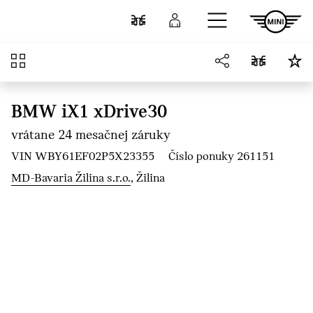
Prejsť na hlavný obsah
Porovnať
Prihlásenie
Prehľad
BMW iX1 xDrive30
vrátane 24 mesačnej záruky
VIN WBY61EF02P5X23355
Číslo ponuky 261151
MD-Bavaria Žilina s.r.o.
, Žilina