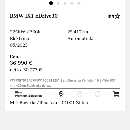
BMW iX1 xDrive30
225kW / 306k
25 417km
Elektrina
Automatická
05/2023
Cena
36 990 €
netto 30 073 €
VIN WBY61EF07P5W17001 | ZEV (Zero Emission Vehicle), 16.8kWh/100
km, 439km Elektrický dojazd
MD-Bavaria Žilina s.r.o., 01001 Žilina