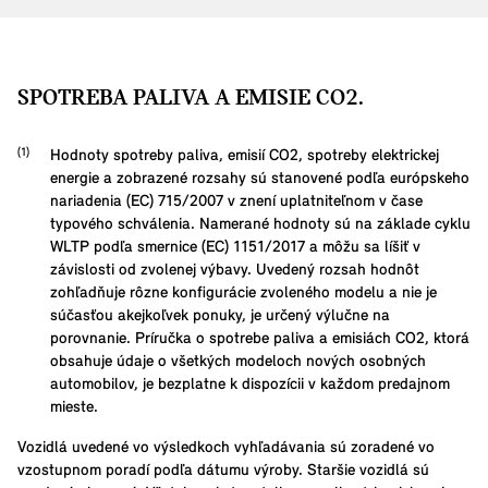
SPOTREBA PALIVA A EMISIE CO2.
Hodnoty spotreby paliva, emisií CO2, spotreby elektrickej
energie a zobrazené rozsahy sú stanovené podľa európskeho
nariadenia (EC) 715/2007 v znení uplatniteľnom v čase
typového schválenia. Namerané hodnoty sú na základe cyklu
WLTP podľa smernice (EC) 1151/2017 a môžu sa líšiť v
závislosti od zvolenej výbavy. Uvedený rozsah hodnôt
zohľadňuje rôzne konfigurácie zvoleného modelu a nie je
súčasťou akejkoľvek ponuky, je určený výlučne na
porovnanie. Príručka o spotrebe paliva a emisiách CO2, ktorá
obsahuje údaje o všetkých modeloch nových osobných
automobilov, je bezplatne k dispozícii v každom predajnom
mieste.
Vozidlá uvedené vo výsledkoch vyhľadávania sú zoradené vo
vzostupnom poradí podľa dátumu výroby. Staršie vozidlá sú