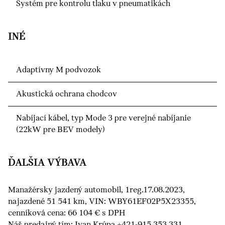
Systém pre kontrolu tlaku v pneumatikách
INÉ
Adaptívny M podvozok
Akustická ochrana chodcov
Nabíjací kábel, typ Mode 3 pre verejné nabíjanie
(22kW pre BEV modely)
ĎALŠIA VÝBAVA
Manažérsky jazdený automobil, 1reg.17.08.2023,
najazdené 51 541 km, VIN: WBY61EF02P5X23355,
cenníková cena: 66 104 € s DPH
Náš predajný tím: Ivan Krúpa +421-915 353 331,