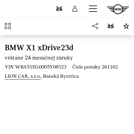
Prejsť na hlavný obsah
Porovnať
Prihlásenie
Prehľad
BMW X1 xDrive23d
vrátane 24 mesačnej záruky
VIN WBA51EG0005Y08323
Číslo ponuky 261162
LION CAR, s.r.o.
, Banská Bystrica