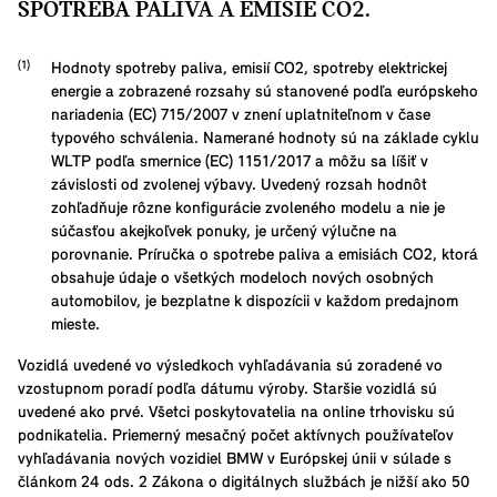
SPOTREBA PALIVA A EMISIE CO2.
Hodnoty spotreby paliva, emisií CO2, spotreby elektrickej
energie a zobrazené rozsahy sú stanovené podľa európskeho
nariadenia (EC) 715/2007 v znení uplatniteľnom v čase
typového schválenia. Namerané hodnoty sú na základe cyklu
WLTP podľa smernice (EC) 1151/2017 a môžu sa líšiť v
závislosti od zvolenej výbavy. Uvedený rozsah hodnôt
zohľadňuje rôzne konfigurácie zvoleného modelu a nie je
súčasťou akejkoľvek ponuky, je určený výlučne na
porovnanie. Príručka o spotrebe paliva a emisiách CO2, ktorá
obsahuje údaje o všetkých modeloch nových osobných
automobilov, je bezplatne k dispozícii v každom predajnom
mieste.
Vozidlá uvedené vo výsledkoch vyhľadávania sú zoradené vo
vzostupnom poradí podľa dátumu výroby. Staršie vozidlá sú
uvedené ako prvé. Všetci poskytovatelia na online trhovisku sú
podnikatelia. Priemerný mesačný počet aktívnych používateľov
vyhľadávania nových vozidiel BMW v Európskej únii v súlade s
článkom 24 ods. 2 Zákona o digitálnych službách je nižší ako 50