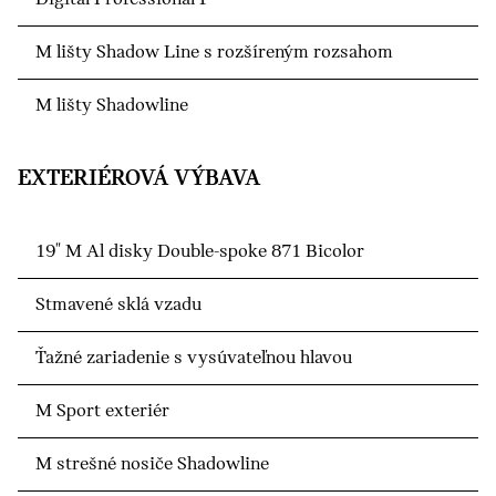
M lišty Shadow Line s rozšíreným rozsahom
M lišty Shadowline
EXTERIÉROVÁ VÝBAVA
19" M Al disky Double-spoke 871 Bicolor
Stmavené sklá vzadu
Ťažné zariadenie s vysúvateľnou hlavou
M Sport exteriér
M strešné nosiče Shadowline