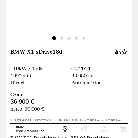
BMW X1 sDrive18d
110kW / 150k
04/2024
1995cm3
33 080km
Diesel
Automatická
Cena
36 900 €
netto 30 000 €
VIN WBA11EG0X05Y25290 | EURO 6d, 130g CO2/100 km, 4.9l/100 km