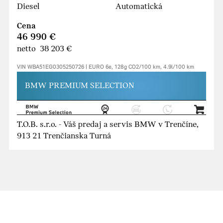
Diesel
Automatická
Cena
46 990 €
netto 38 203 €
VIN WBA51EG0305250726 | EURO 6e, 128g CO2/100 km, 4.9l/100 km
BMW PREMIUM SELECTION
T.O.B. s.r.o. - Váš predaj a servis BMW v Trenčíne,
913 21 Trenčianska Turná