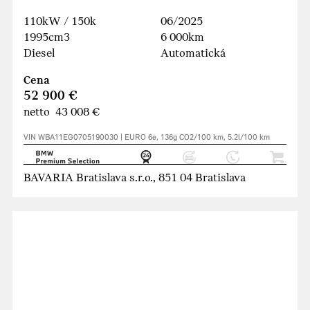
110kW / 150k
06/2025
1995cm3
6 000km
Diesel
Automatická
Cena
52 900 €
netto 43 008 €
VIN WBA11EG0705190030 | EURO 6e, 136g CO2/100 km, 5.2l/100 km
BAVARIA Bratislava s.r.o., 851 04 Bratislava