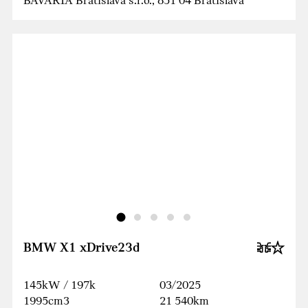
BAVARIA Bratislava s.r.o., 851 04 Bratislava
BMW X1 xDrive23d
145kW / 197k
03/2025
1995cm3
21 540km