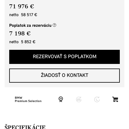
71 976 €
netto 58 517 €
(nové okno)
Poplatok za rezerváciu
7 198 €
netto 5 852 €
REZERVOVAŤ S POPLATKOM
ŽIADOSŤ O KONTAKT
ŠPECIFIKÁCIE