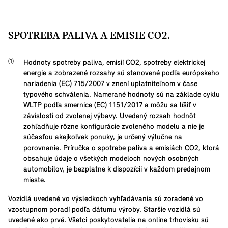
SPOTREBA PALIVA A EMISIE CO2.
Hodnoty spotreby paliva, emisií CO2, spotreby elektrickej
energie a zobrazené rozsahy sú stanovené podľa európskeho
nariadenia (EC) 715/2007 v znení uplatniteľnom v čase
typového schválenia. Namerané hodnoty sú na základe cyklu
WLTP podľa smernice (EC) 1151/2017 a môžu sa líšiť v
závislosti od zvolenej výbavy. Uvedený rozsah hodnôt
zohľadňuje rôzne konfigurácie zvoleného modelu a nie je
súčasťou akejkoľvek ponuky, je určený výlučne na
porovnanie. Príručka o spotrebe paliva a emisiách CO2, ktorá
obsahuje údaje o všetkých modeloch nových osobných
automobilov, je bezplatne k dispozícii v každom predajnom
mieste.
Vozidlá uvedené vo výsledkoch vyhľadávania sú zoradené vo
vzostupnom poradí podľa dátumu výroby. Staršie vozidlá sú
uvedené ako prvé. Všetci poskytovatelia na online trhovisku sú