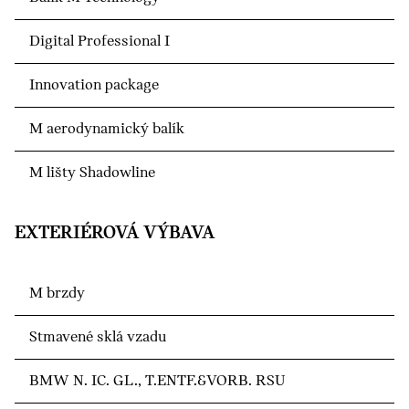
Digital Professional I
Innovation package
M aerodynamický balík
M lišty Shadowline
EXTERIÉROVÁ VÝBAVA
M brzdy
Stmavené sklá vzadu
BMW N. IC. GL., T.ENTF.&VORB. RSU