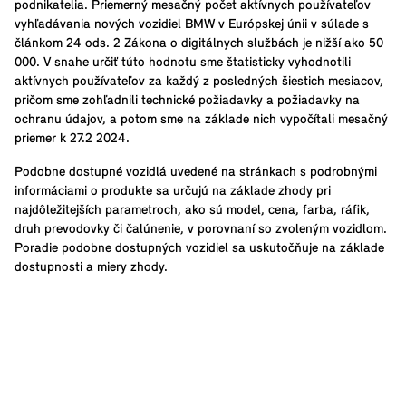
podnikatelia. Priemerný mesačný počet aktívnych používateľov
vyhľadávania nových vozidiel BMW v Európskej únii v súlade s
článkom 24 ods. 2 Zákona o digitálnych službách je nižší ako 50
000. V snahe určiť túto hodnotu sme štatisticky vyhodnotili
aktívnych používateľov za každý z posledných šiestich mesiacov,
pričom sme zohľadnili technické požiadavky a požiadavky na
ochranu údajov, a potom sme na základe nich vypočítali mesačný
priemer k 27.2 2024.
Podobne dostupné vozidlá uvedené na stránkach s podrobnými
informáciami o produkte sa určujú na základe zhody pri
najdôležitejších parametroch, ako sú model, cena, farba, ráfik,
druh prevodovky či čalúnenie, v porovnaní so zvoleným vozidlom.
Poradie podobne dostupných vozidiel sa uskutočňuje na základe
dostupnosti a miery zhody.