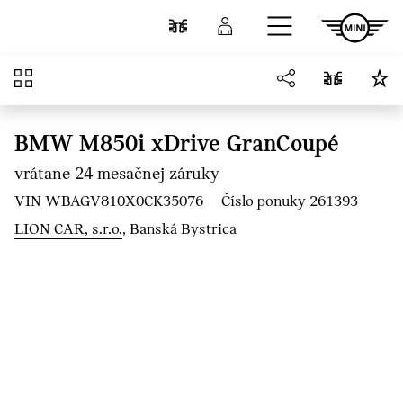
Prejsť na hlavný obsah
Porovnať
Prihlásenie
Prehľad
BMW M850i xDrive GranCoupé
vrátane 24 mesačnej záruky
VIN WBAGV810X0CK35076
Číslo ponuky 261393
LION CAR, s.r.o.
, Banská Bystrica