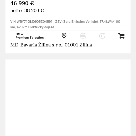
46 990 €
netto 38 203 €
VIN WBY71GM0905Z04591 | ZEV (Zero Emission Vehicle), 17.4kWh/100
km, 428km Elektrický dojazd
MD-Bavaria Žilina s.r.o., 01001 Žilina