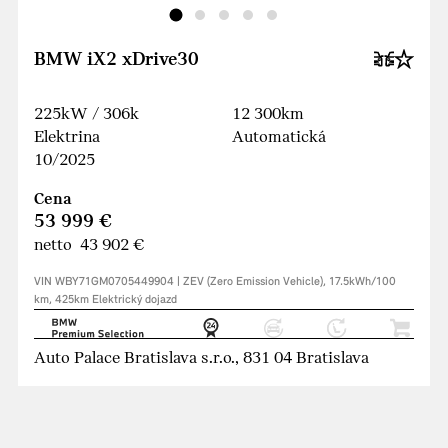
BMW iX2 xDrive30
225kW / 306k
12 300km
Elektrina
Automatická
10/2025
Cena
53 999 €
netto 43 902 €
VIN WBY71GM0705449904 | ZEV (Zero Emission Vehicle), 17.5kWh/100
km, 425km Elektrický dojazd
Auto Palace Bratislava s.r.o., 831 04 Bratislava