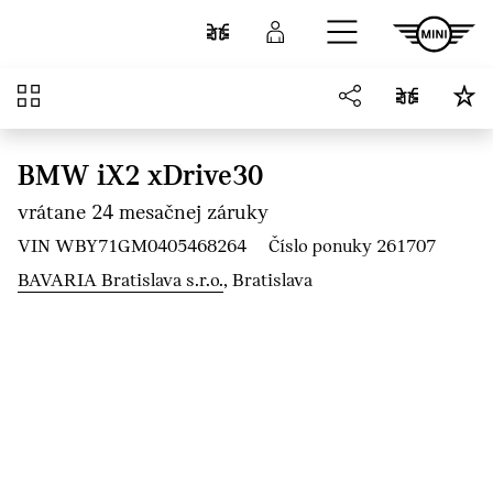
Prejsť na hlavný obsah
Porovnať
Prihlásenie
Prehľad
BMW iX2 xDrive30
vrátane 24 mesačnej záruky
VIN WBY71GM0405468264
Číslo ponuky 261707
BAVARIA Bratislava s.r.o.
, Bratislava