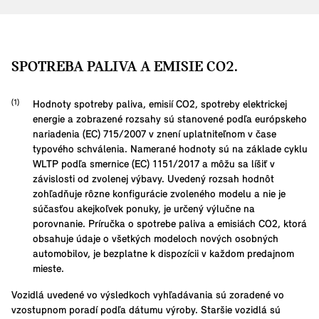
SPOTREBA PALIVA A EMISIE CO2.
Hodnoty spotreby paliva, emisií CO2, spotreby elektrickej
energie a zobrazené rozsahy sú stanovené podľa európskeho
nariadenia (EC) 715/2007 v znení uplatniteľnom v čase
typového schválenia. Namerané hodnoty sú na základe cyklu
WLTP podľa smernice (EC) 1151/2017 a môžu sa líšiť v
závislosti od zvolenej výbavy. Uvedený rozsah hodnôt
zohľadňuje rôzne konfigurácie zvoleného modelu a nie je
súčasťou akejkoľvek ponuky, je určený výlučne na
porovnanie. Príručka o spotrebe paliva a emisiách CO2, ktorá
obsahuje údaje o všetkých modeloch nových osobných
automobilov, je bezplatne k dispozícii v každom predajnom
mieste.
Vozidlá uvedené vo výsledkoch vyhľadávania sú zoradené vo
vzostupnom poradí podľa dátumu výroby. Staršie vozidlá sú