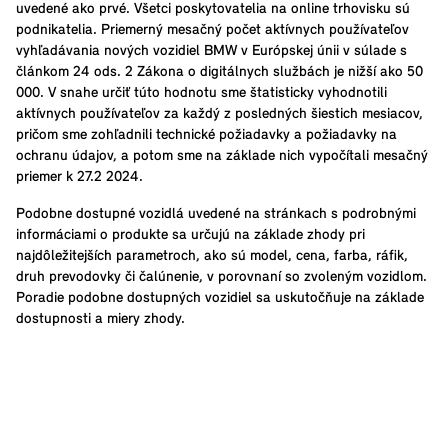
uvedené ako prvé. Všetci poskytovatelia na online trhovisku sú
podnikatelia. Priemerný mesačný počet aktívnych používateľov
vyhľadávania nových vozidiel BMW v Európskej únii v súlade s
článkom 24 ods. 2 Zákona o digitálnych službách je nižší ako 50
000. V snahe určiť túto hodnotu sme štatisticky vyhodnotili
aktívnych používateľov za každý z posledných šiestich mesiacov,
pričom sme zohľadnili technické požiadavky a požiadavky na
ochranu údajov, a potom sme na základe nich vypočítali mesačný
priemer k 27.2 2024.
Podobne dostupné vozidlá uvedené na stránkach s podrobnými
informáciami o produkte sa určujú na základe zhody pri
najdôležitejších parametroch, ako sú model, cena, farba, ráfik,
druh prevodovky či čalúnenie, v porovnaní so zvoleným vozidlom.
Poradie podobne dostupných vozidiel sa uskutočňuje na základe
dostupnosti a miery zhody.