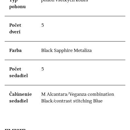
Typ
pohon všetkých kolies
pohonu
Počet
5
dverí
Farba
Black Sapphire Metalíza
Počet
5
sedadiel
Čalúnenie
M Alcantara/Veganza combination
sedadiel
Black/contrast stitching Blue