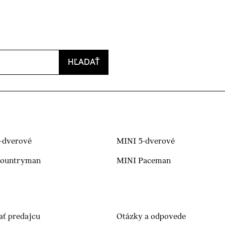
HĽADAŤ
-dverové
MINI 5-dverové
Countryman
MINI Paceman
ať predajcu
Otázky a odpovede