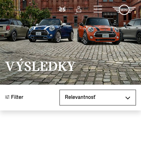
Prejsť na hlavný obsah
Porovnať
Prihlásenie
VÝSLEDKY
Zoradiť podľa
Filter