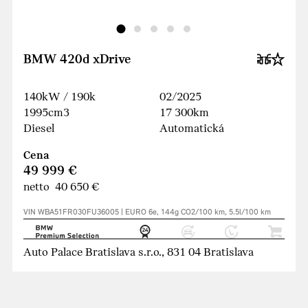
BMW 420d xDrive
140kW / 190k
02/2025
1995cm3
17 300km
Diesel
Automatická
Cena
49 999 €
netto 40 650 €
VIN WBA51FR030FU36005 | EURO 6e, 144g CO2/100 km, 5.5l/100 km
Auto Palace Bratislava s.r.o., 831 04 Bratislava