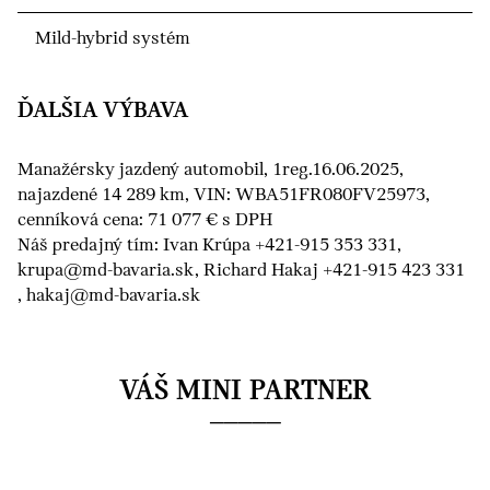
Mild-hybrid systém
ĎALŠIA VÝBAVA
Manažérsky jazdený automobil, 1reg.16.06.2025,
najazdené 14 289 km, VIN: WBA51FR080FV25973,
cenníková cena: 71 077 € s DPH
Náš predajný tím: Ivan Krúpa +421-915 353 331,
krupa@md-bavaria.sk, Richard Hakaj +421-915 423 331
, hakaj@md-bavaria.sk
VÁŠ MINI PARTNER