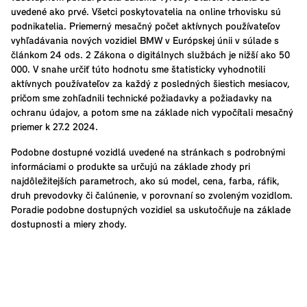
uvedené ako prvé. Všetci poskytovatelia na online trhovisku sú
podnikatelia. Priemerný mesačný počet aktívnych používateľov
vyhľadávania nových vozidiel BMW v Európskej únii v súlade s
článkom 24 ods. 2 Zákona o digitálnych službách je nižší ako 50
000. V snahe určiť túto hodnotu sme štatisticky vyhodnotili
aktívnych používateľov za každý z posledných šiestich mesiacov,
pričom sme zohľadnili technické požiadavky a požiadavky na
ochranu údajov, a potom sme na základe nich vypočítali mesačný
priemer k 27.2 2024.
Podobne dostupné vozidlá uvedené na stránkach s podrobnými
informáciami o produkte sa určujú na základe zhody pri
najdôležitejších parametroch, ako sú model, cena, farba, ráfik,
druh prevodovky či čalúnenie, v porovnaní so zvoleným vozidlom.
Poradie podobne dostupných vozidiel sa uskutočňuje na základe
dostupnosti a miery zhody.