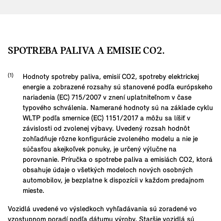
SPOTREBA PALIVA A EMISIE CO2.
Hodnoty spotreby paliva, emisií CO2, spotreby elektrickej
energie a zobrazené rozsahy sú stanovené podľa európskeho
nariadenia (EC) 715/2007 v znení uplatniteľnom v čase
typového schválenia. Namerané hodnoty sú na základe cyklu
WLTP podľa smernice (EC) 1151/2017 a môžu sa líšiť v
závislosti od zvolenej výbavy. Uvedený rozsah hodnôt
zohľadňuje rôzne konfigurácie zvoleného modelu a nie je
súčasťou akejkoľvek ponuky, je určený výlučne na
porovnanie. Príručka o spotrebe paliva a emisiách CO2, ktorá
obsahuje údaje o všetkých modeloch nových osobných
automobilov, je bezplatne k dispozícii v každom predajnom
mieste.
Vozidlá uvedené vo výsledkoch vyhľadávania sú zoradené vo
vzostupnom poradí podľa dátumu výroby. Staršie vozidlá sú