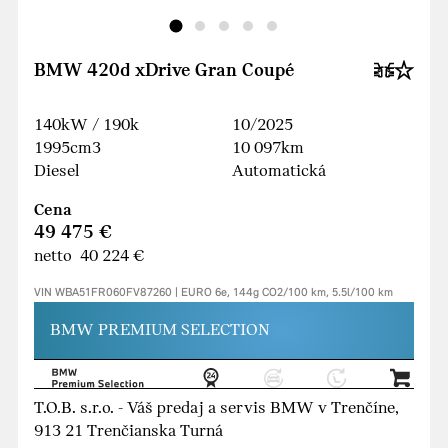
BMW 420d xDrive Gran Coupé
140kW / 190k
10/2025
1995cm3
10 097km
Diesel
Automatická
Cena
49 475 €
netto 40 224 €
VIN WBA51FR060FV87260 | EURO 6e, 144g CO2/100 km, 5.5l/100 km
BMW PREMIUM SELECTION
T.O.B. s.r.o. - Váš predaj a servis BMW v Trenčíne,
913 21 Trenčianska Turná