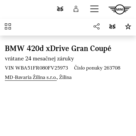
Prejsť na hlavný obsah
Porovnať
Prihlásenie
Prehľad
BMW 420d xDrive Gran Coupé
vrátane 24 mesačnej záruky
VIN WBA51FR080FV25973
Číslo ponuky 263708
MD-Bavaria Žilina s.r.o.
, Žilina