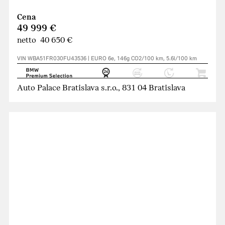
Cena
49 999 €
netto 40 650 €
VIN WBA51FR030FU43536 | EURO 6e, 146g CO2/100 km, 5.6l/100 km
Auto Palace Bratislava s.r.o., 831 04 Bratislava