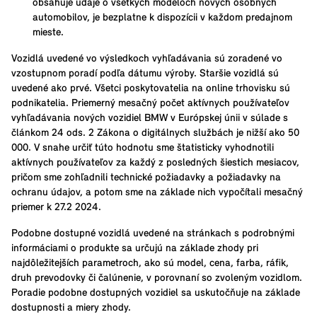
obsahuje údaje o všetkých modeloch nových osobných
automobilov, je bezplatne k dispozícii v každom predajnom
mieste.
Vozidlá uvedené vo výsledkoch vyhľadávania sú zoradené vo
vzostupnom poradí podľa dátumu výroby. Staršie vozidlá sú
uvedené ako prvé. Všetci poskytovatelia na online trhovisku sú
podnikatelia. Priemerný mesačný počet aktívnych používateľov
vyhľadávania nových vozidiel BMW v Európskej únii v súlade s
článkom 24 ods. 2 Zákona o digitálnych službách je nižší ako 50
000. V snahe určiť túto hodnotu sme štatisticky vyhodnotili
aktívnych používateľov za každý z posledných šiestich mesiacov,
pričom sme zohľadnili technické požiadavky a požiadavky na
ochranu údajov, a potom sme na základe nich vypočítali mesačný
priemer k 27.2 2024.
Podobne dostupné vozidlá uvedené na stránkach s podrobnými
informáciami o produkte sa určujú na základe zhody pri
najdôležitejších parametroch, ako sú model, cena, farba, ráfik,
druh prevodovky či čalúnenie, v porovnaní so zvoleným vozidlom.
Poradie podobne dostupných vozidiel sa uskutočňuje na základe
dostupnosti a miery zhody.