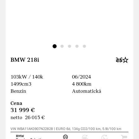
BMW 218i
103kW / 140k
06/2024
1499cm3
4 800km
Benzín
Automatická
Cena
31 999 €
netto 26 015 €
VIN WBA11AK0907N22828 | EURO 6d, 134g CO2/100 km, 5.9l/100 km