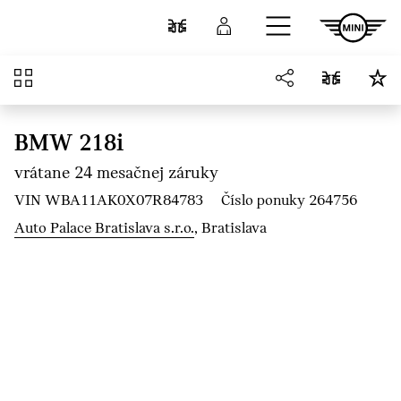
Prejsť na hlavný obsah
Porovnať
Prihlásenie
Prehľad
BMW 218i
vrátane 24 mesačnej záruky
VIN WBA11AK0X07R84783
Číslo ponuky 264756
Auto Palace Bratislava s.r.o.
, Bratislava