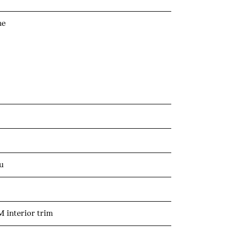
ne
u
 interior trim