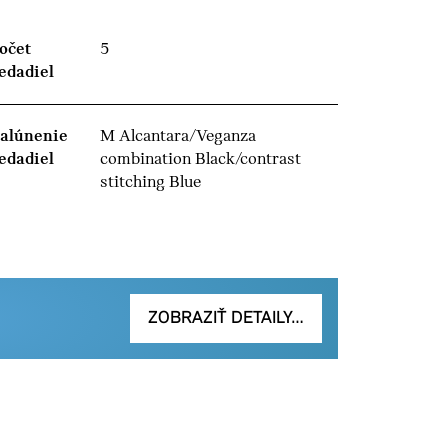
očet
5
edadiel
alúnenie
M Alcantara/Veganza
edadiel
combination Black/contrast
stitching Blue
ZOBRAZIŤ DETAILY…