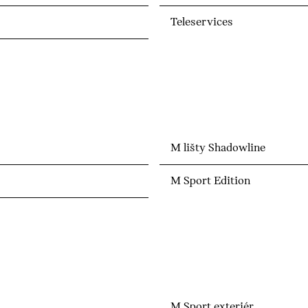
Teleservices
M lišty Shadowline
M Sport Edition
M Sport exteriér