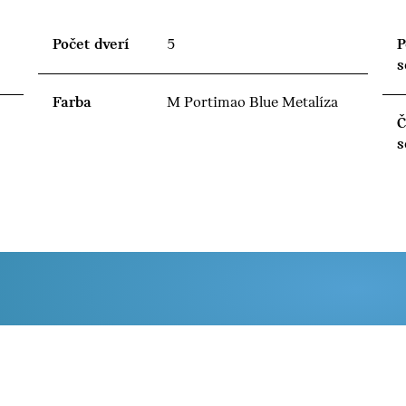
Počet dverí
5
P
s
Farba
M Portimao Blue Metalíza
Č
s