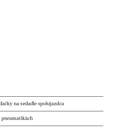
edačky na sedadle spolujazdca
v pneumatikách