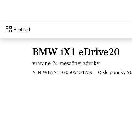
Prejsť na hlavný obsah
Prehľad
BMW iX1 eDrive20
vrátane 24 mesačnej záruky
VIN WBY71EG0505454759
Číslo ponuky 2