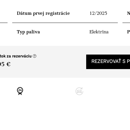
Dátum prvej registrácie
12/2025
N
Typ paliva
Elektrina
P
(nové okno)
tok za rezerváciu
REZERVOVAŤ S 
95 €