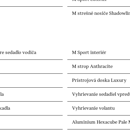
M strešné nosiče Shadowli
re sedadlo vodiča
M Sport interiér
M strop Anthracite
Prístrojová doska Luxury
la
Vyhrievanie sedadiel vpred
kadla
Vyhrievanie volantu
Aluminium Hexacube Pale M