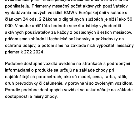
podnikatelia. Priemerný mesačný počet aktívnych používateľov
vyhľadávania nových vozidiel BMW v Európskej únii v súlade s
článkom 24 ods. 2 Zákona o digitálnych službách je nižší ako 50
000. V snahe určiť túto hodnotu sme štatisticky vyhodnotili
aktívnych používateľov za každý z posledných šiestich mesiacov,
pričom sme zohľadnili technické požiadavky a požiadavky na
ochranu údajov, a potom sme na základe nich vypočítali mesačný
priemer k 27.2 2024.
Podobne dostupné vozidlá uvedené na stránkach s podrobnými
informáciami o produkte sa určujú na základe zhody pri
najdôležitejších parametroch, ako sú model, cena, farba, ráfik,
druh prevodovky či čalúnenie, v porovnaní so zvoleným vozidlom.
Poradie podobne dostupných vozidiel sa uskutočňuje na základe
dostupnosti a miery zhody.