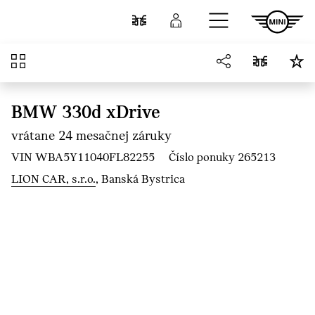
Prejsť na hlavný obsah
Porovnať
Prihlásenie
Prehľad
BMW 330d xDrive
vrátane 24 mesačnej záruky
VIN WBA5Y11040FL82255
Číslo ponuky 265213
LION CAR, s.r.o.
, Banská Bystrica