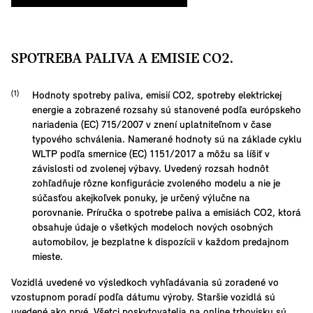
SPOTREBA PALIVA A EMISIE CO2.
Hodnoty spotreby paliva, emisií CO2, spotreby elektrickej
energie a zobrazené rozsahy sú stanovené podľa európskeho
nariadenia (EC) 715/2007 v znení uplatniteľnom v čase
typového schválenia. Namerané hodnoty sú na základe cyklu
WLTP podľa smernice (EC) 1151/2017 a môžu sa líšiť v
závislosti od zvolenej výbavy. Uvedený rozsah hodnôt
zohľadňuje rôzne konfigurácie zvoleného modelu a nie je
súčasťou akejkoľvek ponuky, je určený výlučne na
porovnanie. Príručka o spotrebe paliva a emisiách CO2, ktorá
obsahuje údaje o všetkých modeloch nových osobných
automobilov, je bezplatne k dispozícii v každom predajnom
mieste.
Vozidlá uvedené vo výsledkoch vyhľadávania sú zoradené vo
vzostupnom poradí podľa dátumu výroby. Staršie vozidlá sú
uvedené ako prvé. Všetci poskytovatelia na online trhovisku sú