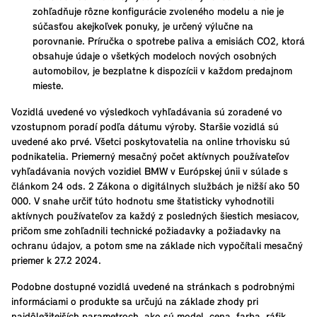
zohľadňuje rôzne konfigurácie zvoleného modelu a nie je
súčasťou akejkoľvek ponuky, je určený výlučne na
porovnanie. Príručka o spotrebe paliva a emisiách CO2, ktorá
obsahuje údaje o všetkých modeloch nových osobných
automobilov, je bezplatne k dispozícii v každom predajnom
mieste.
Vozidlá uvedené vo výsledkoch vyhľadávania sú zoradené vo
vzostupnom poradí podľa dátumu výroby. Staršie vozidlá sú
uvedené ako prvé. Všetci poskytovatelia na online trhovisku sú
podnikatelia. Priemerný mesačný počet aktívnych používateľov
vyhľadávania nových vozidiel BMW v Európskej únii v súlade s
článkom 24 ods. 2 Zákona o digitálnych službách je nižší ako 50
000. V snahe určiť túto hodnotu sme štatisticky vyhodnotili
aktívnych používateľov za každý z posledných šiestich mesiacov,
pričom sme zohľadnili technické požiadavky a požiadavky na
ochranu údajov, a potom sme na základe nich vypočítali mesačný
priemer k 27.2 2024.
Podobne dostupné vozidlá uvedené na stránkach s podrobnými
informáciami o produkte sa určujú na základe zhody pri