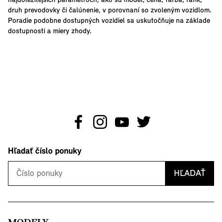
najdôležitejších parametroch, ako sú model, cena, farba, ráfik,
druh prevodovky či čalúnenie, v porovnaní so zvoleným vozidlom.
Poradie podobne dostupných vozidiel sa uskutočňuje na základe
dostupnosti a miery zhody.
Hľadať číslo ponuky
HĽADAŤ