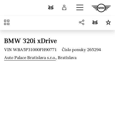
Prejsť na hlavný obsah
Porovnať
Prihlásenie
Prehľad
BMW 320i xDrive
VIN WBA5P31000FH90771
Číslo ponuky 265294
Auto Palace Bratislava s.r.o.
, Bratislava