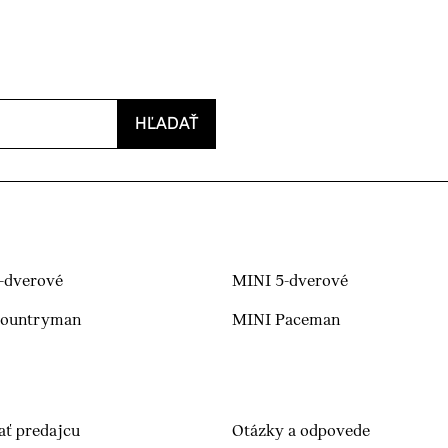
HĽADAŤ
-dverové
MINI 5-dverové
Countryman
MINI Paceman
ať predajcu
Otázky a odpovede