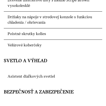
Drevené interiérové lišty Fineline Stripe Brown
vysokolesklé
Držiaky na nápoje v stredovej konzole s funkciou
chladenia / ohrievania
Poistné skrutky kolies
Velúrové koberčeky
SVETLO A VÝHĽAD
Asistent diaľkových svetiel
BEZPEČNOSŤ A ZABEZPEČENIE