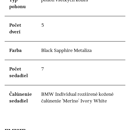
Typ
pohon všetkých kolies
pohonu
Počet
5
dverí
Farba
Black Sapphire Metalíza
Počet
7
sedadiel
Čalúnenie
BMW Individual rozšírené kožené
sedadiel
čalúnenie 'Merino' Ivory White