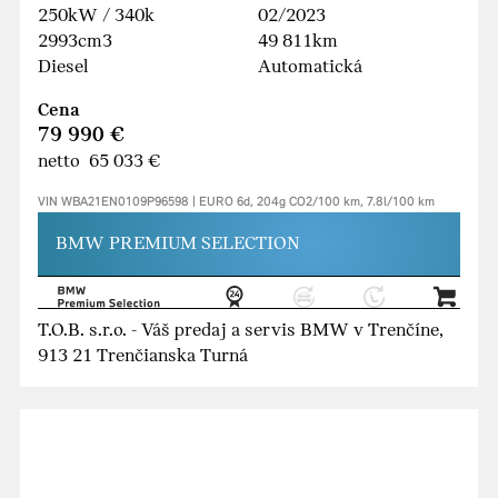
250kW / 340k
02/2023
2993cm3
49 811km
Diesel
Automatická
Cena
79 990 €
netto 65 033 €
VIN WBA21EN0109P96598 | EURO 6d, 204g CO2/100 km, 7.8l/100 km
BMW PREMIUM SELECTION
T.O.B. s.r.o. - Váš predaj a servis BMW v Trenčíne,
913 21 Trenčianska Turná