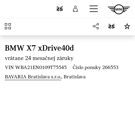
Prejsť na hlavný obsah
Porovnať
Prihlásenie
Prehľad
BMW X7 xDrive40d
vrátane 24 mesačnej záruky
VIN WBA21EN0109T75545
Číslo ponuky 266553
BAVARIA Bratislava s.r.o.
, Bratislava