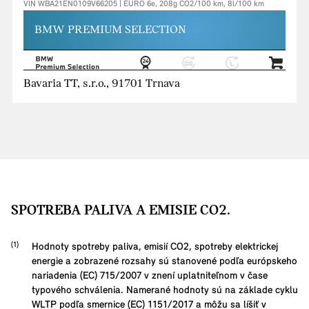
VIN WBA21EN0109V66205 | EURO 6e, 208g CO2/100 km, 8l/100 km
BMW PREMIUM SELECTION
Bavaria TT, s.r.o., 91701 Trnava
SPOTREBA PALIVA A EMISIE CO2.
Hodnoty spotreby paliva, emisií CO2, spotreby elektrickej
energie a zobrazené rozsahy sú stanovené podľa európskeho
nariadenia (EC) 715/2007 v znení uplatniteľnom v čase
typového schválenia. Namerané hodnoty sú na základe cyklu
WLTP podľa smernice (EC) 1151/2017 a môžu sa líšiť v