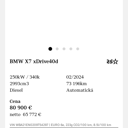
BMW X7 xDrive40d
250kW / 340k
02/2024
2993cm3
73 196km
Diesel
Automatická
Cena
80 900 €
netto 65 772 €
VIN WBA21EN0209T54297 | EURO 6e, 223g CO2/100 km, 8.5l/100 km