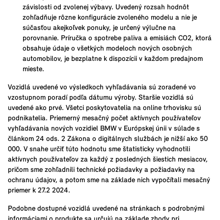
závislosti od zvolenej výbavy. Uvedený rozsah hodnôt
zohľadňuje rôzne konfigurácie zvoleného modelu a nie je
súčasťou akejkoľvek ponuky, je určený výlučne na
porovnanie. Príručka o spotrebe paliva a emisiách CO2, ktorá
obsahuje údaje o všetkých modeloch nových osobných
automobilov, je bezplatne k dispozícii v každom predajnom
mieste.
Vozidlá uvedené vo výsledkoch vyhľadávania sú zoradené vo
vzostupnom poradí podľa dátumu výroby. Staršie vozidlá sú
uvedené ako prvé. Všetci poskytovatelia na online trhovisku sú
podnikatelia. Priemerný mesačný počet aktívnych používateľov
vyhľadávania nových vozidiel BMW v Európskej únii v súlade s
článkom 24 ods. 2 Zákona o digitálnych službách je nižší ako 50
000. V snahe určiť túto hodnotu sme štatisticky vyhodnotili
aktívnych používateľov za každý z posledných šiestich mesiacov,
pričom sme zohľadnili technické požiadavky a požiadavky na
ochranu údajov, a potom sme na základe nich vypočítali mesačný
priemer k 27.2 2024.
Podobne dostupné vozidlá uvedené na stránkach s podrobnými
informáciami o produkte sa určujú na základe zhody pri