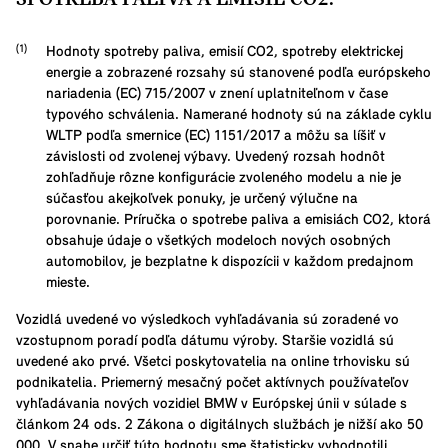
Hodnoty spotreby paliva, emisií CO2, spotreby elektrickej
energie a zobrazené rozsahy sú stanovené podľa európskeho
nariadenia (EC) 715/2007 v znení uplatniteľnom v čase
typového schválenia. Namerané hodnoty sú na základe cyklu
WLTP podľa smernice (EC) 1151/2017 a môžu sa líšiť v
závislosti od zvolenej výbavy. Uvedený rozsah hodnôt
zohľadňuje rôzne konfigurácie zvoleného modelu a nie je
súčasťou akejkoľvek ponuky, je určený výlučne na
porovnanie. Príručka o spotrebe paliva a emisiách CO2, ktorá
obsahuje údaje o všetkých modeloch nových osobných
automobilov, je bezplatne k dispozícii v každom predajnom
mieste.
Vozidlá uvedené vo výsledkoch vyhľadávania sú zoradené vo
vzostupnom poradí podľa dátumu výroby. Staršie vozidlá sú
uvedené ako prvé. Všetci poskytovatelia na online trhovisku sú
podnikatelia. Priemerný mesačný počet aktívnych používateľov
vyhľadávania nových vozidiel BMW v Európskej únii v súlade s
článkom 24 ods. 2 Zákona o digitálnych službách je nižší ako 50
000. V snahe určiť túto hodnotu sme štatisticky vyhodnotili