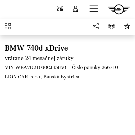
Prejsť na hlavný obsah
Porovnať
Prihlásenie
Prehľad
BMW 740d xDrive
vrátane 24 mesačnej záruky
VIN WBA7D21030CJ85850
Číslo ponuky 266710
LION CAR, s.r.o.
, Banská Bystrica