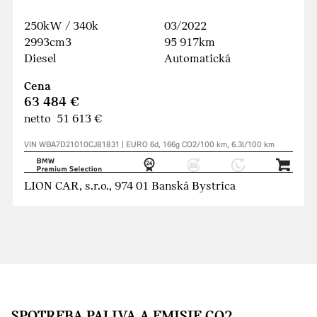
250kW / 340k
03/2022
2993cm3
95 917km
Diesel
Automatická
Cena
63 484 €
netto 51 613 €
VIN WBA7D21010CJ81831 | EURO 6d, 166g CO2/100 km, 6.3l/100 km
LION CAR, s.r.o., 974 01 Banská Bystrica
SPOTREBA PALIVA A EMISIE CO2.