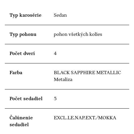
Typ karosérie
Sedan
Typ pohonu
pohon všetkých kolies
Počet dverí
4
Farba
BLACK SAPPHIRE METALLIC
Metalíza
Počet sedadiel
5
Čalúnenie
EXCL.LE.NAP.EXT./MOKKA
sedadiel