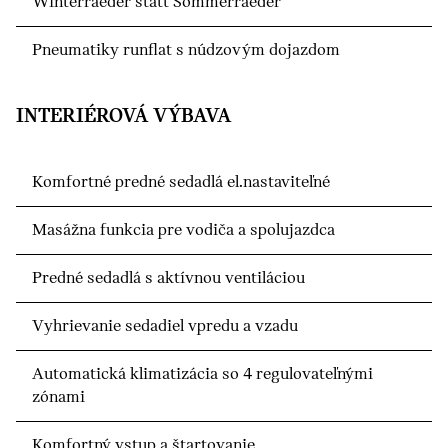
Winterraeder statt Sommerraeder
Pneumatiky runflat s núdzovým dojazdom
INTERIÉROVÁ VÝBAVA
Komfortné predné sedadlá el.nastaviteľné
Masážna funkcia pre vodiča a spolujazdca
Predné sedadlá s aktívnou ventiláciou
Vyhrievanie sedadiel vpredu a vzadu
Automatická klimatizácia so 4 regulovateľnými
zónami
Komfortný vstup a štartovanie