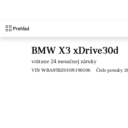
Prejsť na hlavný obsah
Prehľad
BMW X3 xDrive30d
vrátane 24 mesačnej záruky
VIN WBA85BZ010N198106
Číslo ponuky 2