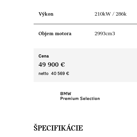
Výkon
210kW / 286k
Objem motora
2993cm3
Cena
49 900 €
netto 40 569 €
ŠPECIFIKÁCIE