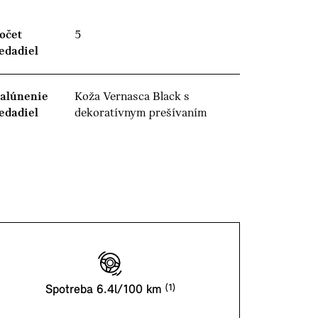
očet
5
edadiel
alúnenie
Koža Vernasca Black s
edadiel
dekoratívnym prešívaním
Spotreba 6.4l/100 km