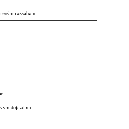
šíreným rozsahom
ne
zovým dojazdom