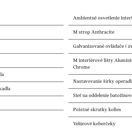
Ambientné osvetlenie inter
M strop Anthracite
Galvanizované ovládače ( zv
M interiérové lišty Alumi
Chrome
la
Nastavovanie šírky operadl
kadla
Sieť na oddelenie batožinov
Poistné skrutky kolies
Velúrové koberčeky