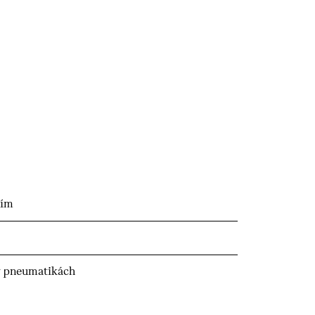
ním
v pneumatikách