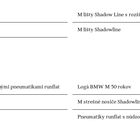
M lišty Shadow Line s roz
M lišty Shadowline
nými pneumatikami runflat
Logá BMW M 50 rokov
M strešné nosiče Shadowli
Pneumatiky runflat s núd