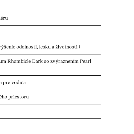
iéru
ýšenie odolnosti, lesku a životnosti )
nium Rhombicle Dark so zvýraznením Pearl
a pre vodiča
ého priestoru