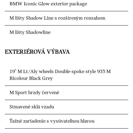
BMW Iconic Glow exterior package
M lišty Shadow Line s rozšíreným rozsahom
M lišty Shadowline
EXTERIÉROVÁ VÝBAVA
19" M Lt/Aly wheels Double-spoke style 935 M
Bicolour Black Grey
M Sport brzdy červené
Stmavené sklá vzadu
Ťažné zariadenie s vysúvateľnou hlavou