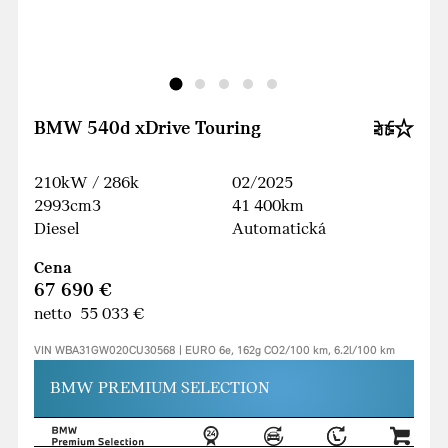
BMW 540d xDrive Touring
210kW / 286k
02/2025
2993cm3
41 400km
Diesel
Automatická
Cena
67 690 €
netto 55 033 €
VIN WBA31GW020CU30568 | EURO 6e, 162g CO2/100 km, 6.2l/100 km
BMW PREMIUM SELECTION