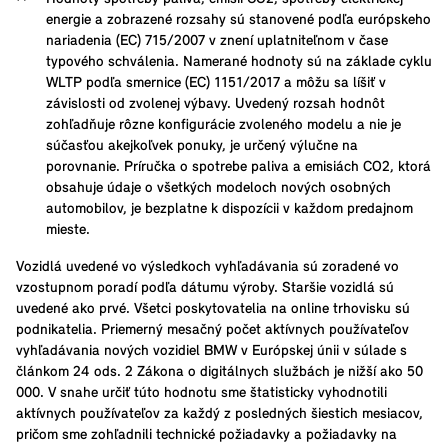
energie a zobrazené rozsahy sú stanovené podľa európskeho
nariadenia (EC) 715/2007 v znení uplatniteľnom v čase
typového schválenia. Namerané hodnoty sú na základe cyklu
WLTP podľa smernice (EC) 1151/2017 a môžu sa líšiť v
závislosti od zvolenej výbavy. Uvedený rozsah hodnôt
zohľadňuje rôzne konfigurácie zvoleného modelu a nie je
súčasťou akejkoľvek ponuky, je určený výlučne na
porovnanie. Príručka o spotrebe paliva a emisiách CO2, ktorá
obsahuje údaje o všetkých modeloch nových osobných
automobilov, je bezplatne k dispozícii v každom predajnom
mieste.
Vozidlá uvedené vo výsledkoch vyhľadávania sú zoradené vo
vzostupnom poradí podľa dátumu výroby. Staršie vozidlá sú
uvedené ako prvé. Všetci poskytovatelia na online trhovisku sú
podnikatelia. Priemerný mesačný počet aktívnych používateľov
vyhľadávania nových vozidiel BMW v Európskej únii v súlade s
článkom 24 ods. 2 Zákona o digitálnych službách je nižší ako 50
000. V snahe určiť túto hodnotu sme štatisticky vyhodnotili
aktívnych používateľov za každý z posledných šiestich mesiacov,
pričom sme zohľadnili technické požiadavky a požiadavky na