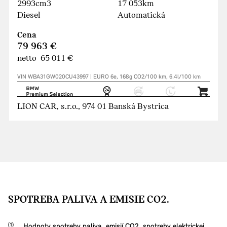
2993cm3
17 053km
Diesel
Automatická
Cena
79 963 €
netto 65 011 €
VIN WBA31GW020CU43997 | EURO 6e, 168g CO2/100 km, 6.4l/100 km
LION CAR, s.r.o., 974 01 Banská Bystrica
SPOTREBA PALIVA A EMISIE CO2.
Hodnoty spotreby paliva, emisií CO2, spotreby elektrickej