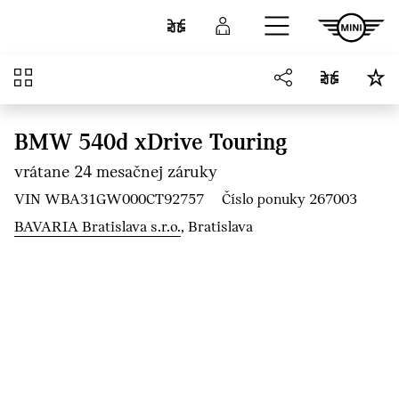
Prejsť na hlavný obsah
Porovnať
Prihlásenie
Prehľad
BMW 540d xDrive Touring
vrátane 24 mesačnej záruky
VIN WBA31GW000CT92757
Číslo ponuky 267003
BAVARIA Bratislava s.r.o.
, Bratislava