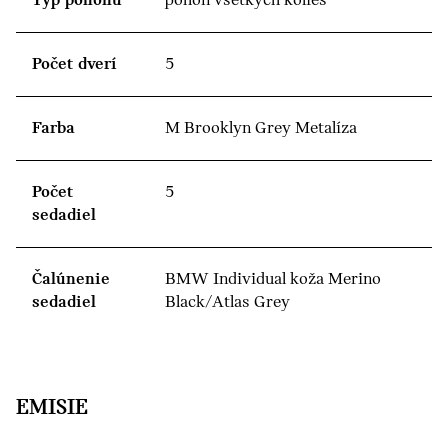
Typ pohonu
pohon všetkých kolies
Počet dverí
5
Farba
M Brooklyn Grey Metalíza
Počet
5
sedadiel
Čalúnenie
BMW Individual koža Merino
sedadiel
Black/Atlas Grey
EMISIE