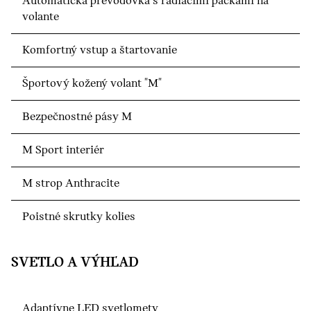
Automatická prevodovka s radiacimi páčkami na
volante
Komfortný vstup a štartovanie
Športový kožený volant "M"
Bezpečnostné pásy M
M Sport interiér
M strop Anthracite
Poistné skrutky kolies
SVETLO A VÝHĽAD
Adaptívne LED svetlomety