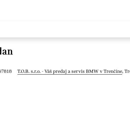
dan
67818
T.O.B. s.r.o. - Váš predaj a servis BMW v Trenčíne
, T