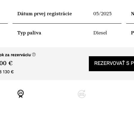
Dátum prvej registrácie
05/2025
N
Typ paliva
Diesel
P
(nové okno)
ok za rezerváciu
00 €
REZERVOVAŤ S 
8 130 €