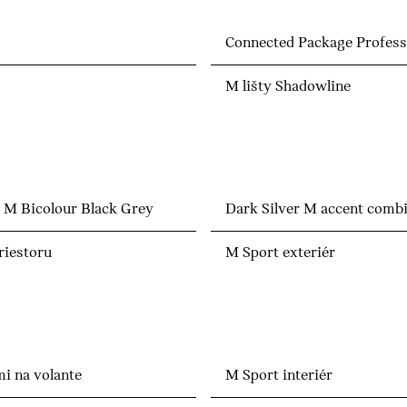
Connected Package Profess
M lišty Shadowline
5 M Bicolour Black Grey
Dark Silver M accent comb
riestoru
M Sport exteriér
i na volante
M Sport interiér