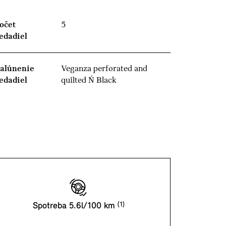
očet
5
edadiel
alúnenie
Veganza perforated and
edadiel
quilted Ń Black
Spotreba 5.6l/100 km