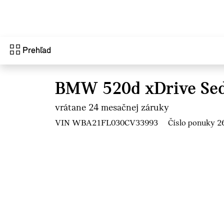
Prejsť na hlavný obsah
Prehľad
BMW 520d xDrive Se
vrátane 24 mesačnej záruky
VIN WBA21FL030CV33993
Číslo ponuky 2