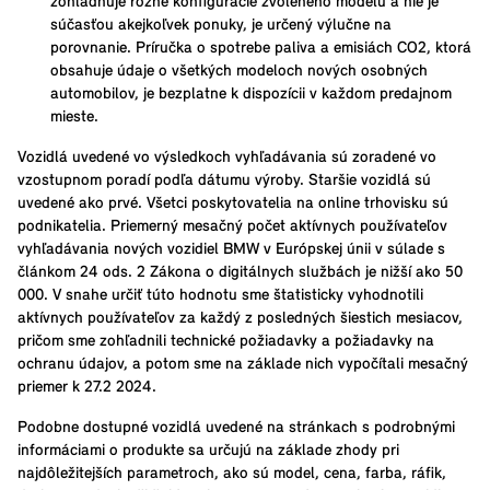
zohľadňuje rôzne konfigurácie zvoleného modelu a nie je
súčasťou akejkoľvek ponuky, je určený výlučne na
porovnanie. Príručka o spotrebe paliva a emisiách CO2, ktorá
obsahuje údaje o všetkých modeloch nových osobných
automobilov, je bezplatne k dispozícii v každom predajnom
mieste.
Vozidlá uvedené vo výsledkoch vyhľadávania sú zoradené vo
vzostupnom poradí podľa dátumu výroby. Staršie vozidlá sú
uvedené ako prvé. Všetci poskytovatelia na online trhovisku sú
podnikatelia. Priemerný mesačný počet aktívnych používateľov
vyhľadávania nových vozidiel BMW v Európskej únii v súlade s
článkom 24 ods. 2 Zákona o digitálnych službách je nižší ako 50
000. V snahe určiť túto hodnotu sme štatisticky vyhodnotili
aktívnych používateľov za každý z posledných šiestich mesiacov,
pričom sme zohľadnili technické požiadavky a požiadavky na
ochranu údajov, a potom sme na základe nich vypočítali mesačný
priemer k 27.2 2024.
Podobne dostupné vozidlá uvedené na stránkach s podrobnými
informáciami o produkte sa určujú na základe zhody pri
najdôležitejších parametroch, ako sú model, cena, farba, ráfik,