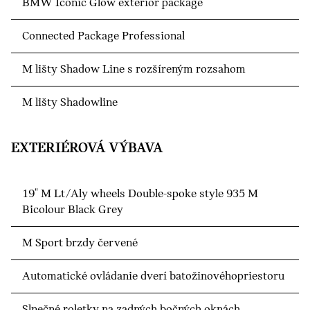
BMW Iconic Glow exterior package
Connected Package Professional
M lišty Shadow Line s rozšíreným rozsahom
M lišty Shadowline
EXTERIÉROVÁ VÝBAVA
19" M Lt/Aly wheels Double-spoke style 935 M
Bicolour Black Grey
M Sport brzdy červené
Automatické ovládanie dverí batožinovéhopriestoru
Slnečné roletky na zadných bočných oknách