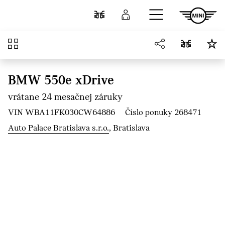
Prejsť na hlavný obsah
Porovnať
Prihlásenie
Prehľad
BMW 550e xDrive
vrátane 24 mesačnej záruky
VIN WBA11FK030CW64886
Číslo ponuky 268471
Auto Palace Bratislava s.r.o.
, Bratislava