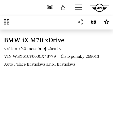
Prejsť na hlavný obsah
Porovnať
Prihlásenie
Prehľad
BMW iX M70 xDrive
vrátane 24 mesačnej záruky
VIN WBY61CF060CX48779
Číslo ponuky 269013
Auto Palace Bratislava s.r.o.
, Bratislava