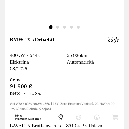
BMW iX xDrive60
400kW / 544k
25 926km
Elektrina
Automatická
08/2025
Cena
91 900 €
netto 74 715 €
VIN WBY51CF070CW14360 | ZEV (Zero Emission Vehicle), 20.7kWh/100
km, 607km Elektrický dojazd
BAVARIA Bratislava s.r.o., 851 04 Bratislava