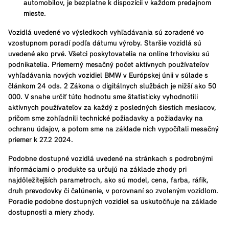
automobilov, je bezplatne k dispozícii v každom predajnom
mieste.
Vozidlá uvedené vo výsledkoch vyhľadávania sú zoradené vo
vzostupnom poradí podľa dátumu výroby. Staršie vozidlá sú
uvedené ako prvé. Všetci poskytovatelia na online trhovisku sú
podnikatelia. Priemerný mesačný počet aktívnych používateľov
vyhľadávania nových vozidiel BMW v Európskej únii v súlade s
článkom 24 ods. 2 Zákona o digitálnych službách je nižší ako 50
000. V snahe určiť túto hodnotu sme štatisticky vyhodnotili
aktívnych používateľov za každý z posledných šiestich mesiacov,
pričom sme zohľadnili technické požiadavky a požiadavky na
ochranu údajov, a potom sme na základe nich vypočítali mesačný
priemer k 27.2 2024.
Podobne dostupné vozidlá uvedené na stránkach s podrobnými
informáciami o produkte sa určujú na základe zhody pri
najdôležitejších parametroch, ako sú model, cena, farba, ráfik,
druh prevodovky či čalúnenie, v porovnaní so zvoleným vozidlom.
Poradie podobne dostupných vozidiel sa uskutočňuje na základe
dostupnosti a miery zhody.