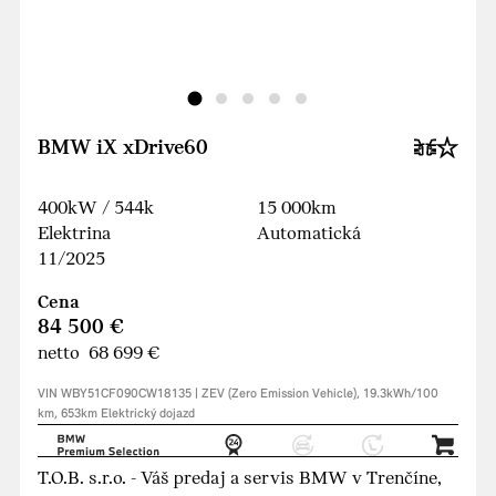
BMW iX xDrive60
400kW / 544k
15 000km
Elektrina
Automatická
11/2025
Cena
84 500 €
netto 68 699 €
VIN WBY51CF090CW18135 | ZEV (Zero Emission Vehicle), 19.3kWh/100
km, 653km Elektrický dojazd
T.O.B. s.r.o. - Váš predaj a servis BMW v Trenčíne,