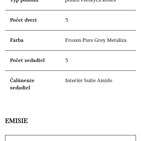
Typ pohonu
pohon všetkých kolies
Počet dverí
5
Farba
Frozen Pure Grey Metalíza
Počet sedadiel
5
Čalúnenie
Interiér Suite Amido
sedadiel
EMISIE