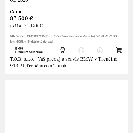
03/2026
Cena
87 500 €
netto 71 138 €
VIN WBY51CF090CX95302 | ZEV (Zero Emission Vehicle), 20.6kWh/100
km, 609km Elektrický dojazd
T.O.B. s.r.o. - Váš predaj a servis BMW v Trenčíne,
913 21 Trenčianska Turná