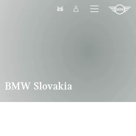
Prejsť na hlavný obsah
Porovnať
Prihlásenie
BMW Slovakia