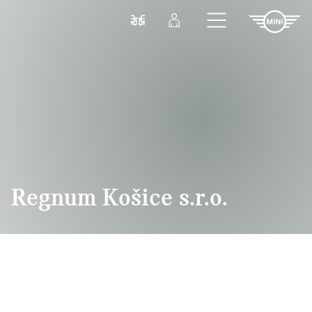
Prejsť na hlavný obsah
Porovnať
Prihlásenie
Regnum Košice s.r.o.