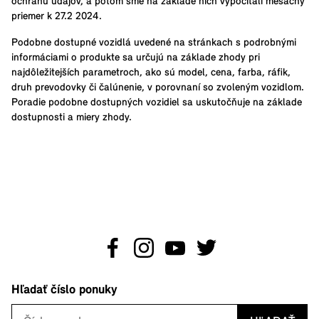
ochranu údajov, a potom sme na základe nich vypočítali mesačný
priemer k 27.2 2024.
Podobne dostupné vozidlá uvedené na stránkach s podrobnými
informáciami o produkte sa určujú na základe zhody pri
najdôležitejších parametroch, ako sú model, cena, farba, ráfik,
druh prevodovky či čalúnenie, v porovnaní so zvoleným vozidlom.
Poradie podobne dostupných vozidiel sa uskutočňuje na základe
dostupnosti a miery zhody.
Hľadať číslo ponuky