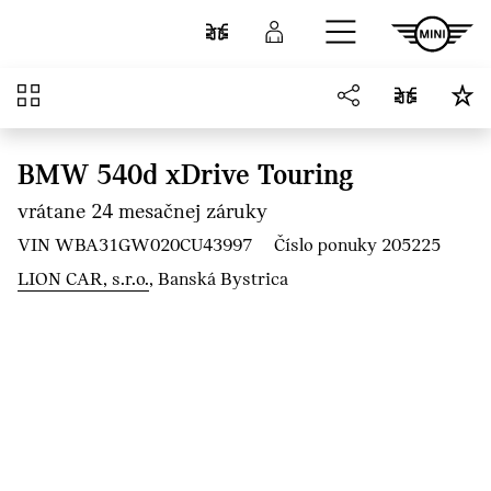
Prejsť na hlavný obsah
Porovnať
Prihlásenie
Prehľad
BMW 540d xDrive Touring
vrátane 24 mesačnej záruky
VIN WBA31GW020CU43997
Číslo ponuky 205225
LION CAR, s.r.o.
, Banská Bystrica