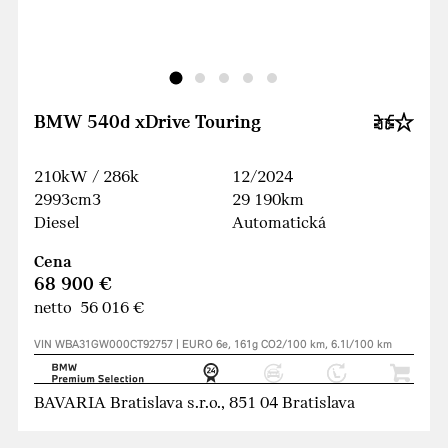
BMW 540d xDrive Touring
210kW / 286k
12/2024
2993cm3
29 190km
Diesel
Automatická
Cena
68 900 €
netto 56 016 €
VIN WBA31GW000CT92757 | EURO 6e, 161g CO2/100 km, 6.1l/100 km
BAVARIA Bratislava s.r.o., 851 04 Bratislava