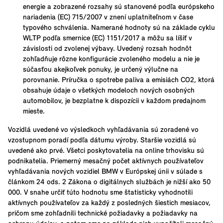
energie a zobrazené rozsahy sú stanovené podľa európskeho
nariadenia (EC) 715/2007 v znení uplatniteľnom v čase
typového schválenia. Namerané hodnoty sú na základe cyklu
WLTP podľa smernice (EC) 1151/2017 a môžu sa líšiť v
závislosti od zvolenej výbavy. Uvedený rozsah hodnôt
zohľadňuje rôzne konfigurácie zvoleného modelu a nie je
súčasťou akejkoľvek ponuky, je určený výlučne na
porovnanie. Príručka o spotrebe paliva a emisiách CO2, ktorá
obsahuje údaje o všetkých modeloch nových osobných
automobilov, je bezplatne k dispozícii v každom predajnom
mieste.
Vozidlá uvedené vo výsledkoch vyhľadávania sú zoradené vo
vzostupnom poradí podľa dátumu výroby. Staršie vozidlá sú
uvedené ako prvé. Všetci poskytovatelia na online trhovisku sú
podnikatelia. Priemerný mesačný počet aktívnych používateľov
vyhľadávania nových vozidiel BMW v Európskej únii v súlade s
článkom 24 ods. 2 Zákona o digitálnych službách je nižší ako 50
000. V snahe určiť túto hodnotu sme štatisticky vyhodnotili
aktívnych používateľov za každý z posledných šiestich mesiacov,
pričom sme zohľadnili technické požiadavky a požiadavky na