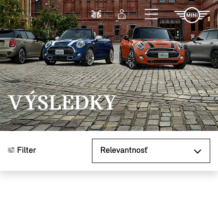
Prejsť na hlavný obsah
Porovnať
Prihlásenie
VÝSLEDKY
Zoradiť podľa
Filter