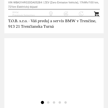
VIN WBA31HR020DA05284 | ZEV (Zero Emission Vehicle), 17kWh/100 km,
721km Elektrický dojazd
T.O.B. s.r.o. - Váš predaj a servis BMW v Trenčíne,
913 21 Trenčianska Turná