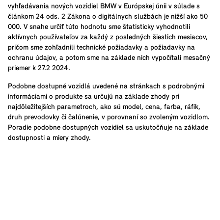
vyhľadávania nových vozidiel BMW v Európskej únii v súlade s
článkom 24 ods. 2 Zákona o digitálnych službách je nižší ako 50
000. V snahe určiť túto hodnotu sme štatisticky vyhodnotili
aktívnych používateľov za každý z posledných šiestich mesiacov,
pričom sme zohľadnili technické požiadavky a požiadavky na
ochranu údajov, a potom sme na základe nich vypočítali mesačný
priemer k 27.2 2024.
Podobne dostupné vozidlá uvedené na stránkach s podrobnými
informáciami o produkte sa určujú na základe zhody pri
najdôležitejších parametroch, ako sú model, cena, farba, ráfik,
druh prevodovky či čalúnenie, v porovnaní so zvoleným vozidlom.
Poradie podobne dostupných vozidiel sa uskutočňuje na základe
dostupnosti a miery zhody.