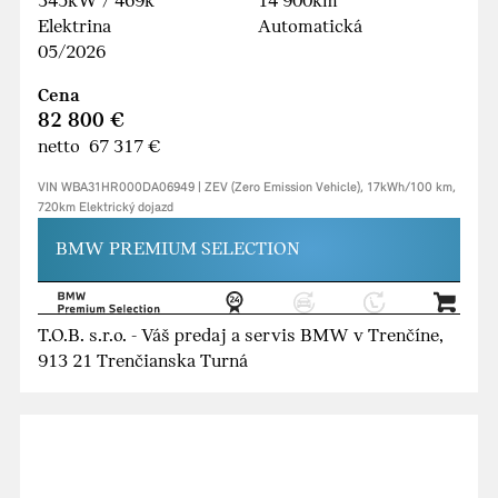
345kW / 469k
14 900km
Elektrina
Automatická
05/2026
Cena
82 800 €
netto 67 317 €
VIN WBA31HR000DA06949 | ZEV (Zero Emission Vehicle), 17kWh/100 km,
720km Elektrický dojazd
BMW PREMIUM SELECTION
T.O.B. s.r.o. - Váš predaj a servis BMW v Trenčíne,
913 21 Trenčianska Turná