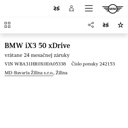
Prejsť na hlavný obsah
Porovnať
Prihlásenie
Prehľad
BMW iX3 50 xDrive
vrátane 24 mesačnej záruky
VIN WBA31HR0X0DA05338
Číslo ponuky 242153
MD-Bavaria Žilina s.r.o.
, Žilina