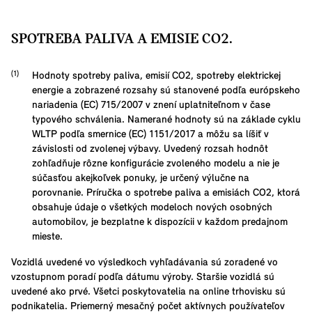
SPOTREBA PALIVA A EMISIE CO2.
Hodnoty spotreby paliva, emisií CO2, spotreby elektrickej
energie a zobrazené rozsahy sú stanovené podľa európskeho
nariadenia (EC) 715/2007 v znení uplatniteľnom v čase
typového schválenia. Namerané hodnoty sú na základe cyklu
WLTP podľa smernice (EC) 1151/2017 a môžu sa líšiť v
závislosti od zvolenej výbavy. Uvedený rozsah hodnôt
zohľadňuje rôzne konfigurácie zvoleného modelu a nie je
súčasťou akejkoľvek ponuky, je určený výlučne na
porovnanie. Príručka o spotrebe paliva a emisiách CO2, ktorá
obsahuje údaje o všetkých modeloch nových osobných
automobilov, je bezplatne k dispozícii v každom predajnom
mieste.
Vozidlá uvedené vo výsledkoch vyhľadávania sú zoradené vo
vzostupnom poradí podľa dátumu výroby. Staršie vozidlá sú
uvedené ako prvé. Všetci poskytovatelia na online trhovisku sú
podnikatelia. Priemerný mesačný počet aktívnych používateľov