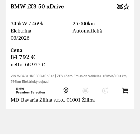
BMW iX3 50 xDrive
345kW / 469k
25 000km
Elektrina
Automatická
03/2026
Cena
84 792 €
netto 68 937 €
VIN WBA31HR030DA05312 | ZEV (Zero Emission Vehicle), 16kWh/100 km,
766km Elektrický dojazd
MD-Bavaria Žilina s.r.o., 01001 Žilina