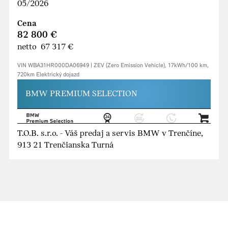
05/2026
Cena
82 800 €
netto 67 317 €
VIN WBA31HR000DA06949 | ZEV (Zero Emission Vehicle), 17kWh/100 km,
720km Elektrický dojazd
BMW PREMIUM SELECTION
T.O.B. s.r.o. - Váš predaj a servis BMW v Trenčíne,
913 21 Trenčianska Turná