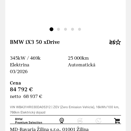
BMW iX3 50 xDrive
345kW / 469k
25 000km
Elektrina
Automatická
03/2026
Cena
84 792 €
netto 68 937 €
VIN WBA31HR030DA05312 | ZEV (Zero Emission Vehicle), 16kWh/100 km,
766km Elektrický dojazd
MD-Bavaria Žilina s.r.o., 01001 Žilina