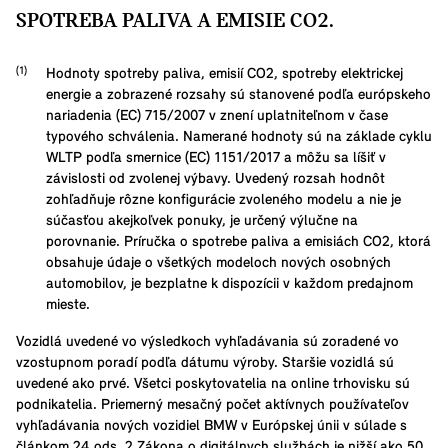
SPOTREBA PALIVA A EMISIE CO2.
Hodnoty spotreby paliva, emisií CO2, spotreby elektrickej
energie a zobrazené rozsahy sú stanovené podľa európskeho
nariadenia (EC) 715/2007 v znení uplatniteľnom v čase
typového schválenia. Namerané hodnoty sú na základe cyklu
WLTP podľa smernice (EC) 1151/2017 a môžu sa líšiť v
závislosti od zvolenej výbavy. Uvedený rozsah hodnôt
zohľadňuje rôzne konfigurácie zvoleného modelu a nie je
súčasťou akejkoľvek ponuky, je určený výlučne na
porovnanie. Príručka o spotrebe paliva a emisiách CO2, ktorá
obsahuje údaje o všetkých modeloch nových osobných
automobilov, je bezplatne k dispozícii v každom predajnom
mieste.
Vozidlá uvedené vo výsledkoch vyhľadávania sú zoradené vo
vzostupnom poradí podľa dátumu výroby. Staršie vozidlá sú
uvedené ako prvé. Všetci poskytovatelia na online trhovisku sú
podnikatelia. Priemerný mesačný počet aktívnych používateľov
vyhľadávania nových vozidiel BMW v Európskej únii v súlade s
článkom 24 ods. 2 Zákona o digitálnych službách je nižší ako 50