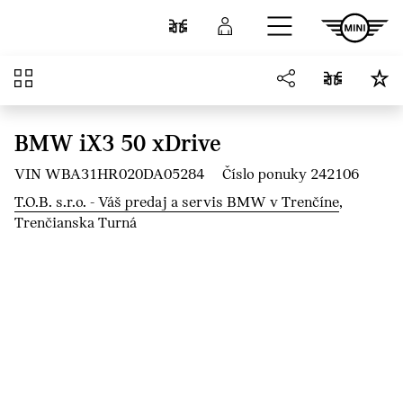
Prejsť na hlavný obsah
Porovnať
Prihlásenie
Prehľad
BMW iX3 50 xDrive
VIN WBA31HR020DA05284
Číslo ponuky 242106
T.O.B. s.r.o. - Váš predaj a servis BMW v Trenčíne
,
Trenčianska Turná