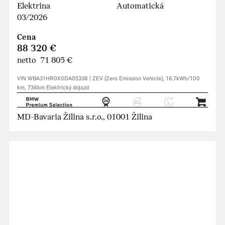
Elektrina
Automatická
03/2026
Cena
88 320 €
netto 71 805 €
VIN WBA31HR0X0DA05338 | ZEV (Zero Emission Vehicle), 16.7kWh/100
km, 734km Elektrický dojazd
MD-Bavaria Žilina s.r.o., 01001 Žilina