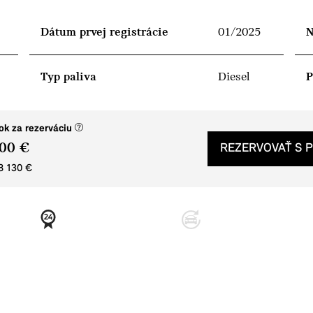
Dátum prvej registrácie
01/2025
N
Typ paliva
Diesel
P
(nové okno)
ok za rezerváciu
00 €
REZERVOVAŤ S 
8 130 €