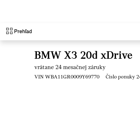
Prejsť na hlavný obsah
Prehľad
BMW X3 20d xDrive
vrátane 24 mesačnej záruky
VIN WBA11GR0009Y69770
Číslo ponuky 