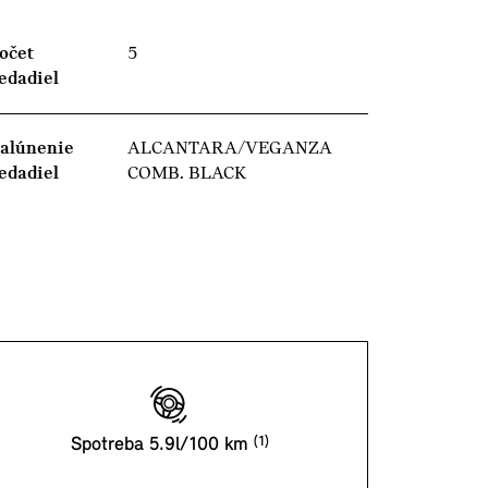
očet
5
edadiel
alúnenie
ALCANTARA/VEGANZA
edadiel
COMB. BLACK
Spotreba 5.9l/100 km