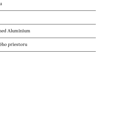
u
shed Aluminium
ého priestoru