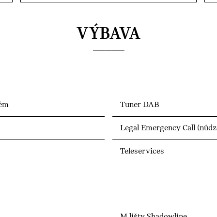
VÝBAVA
tém
Tuner DAB
Legal Emergency Call (núdz
Teleservices
M lišty Shadowline