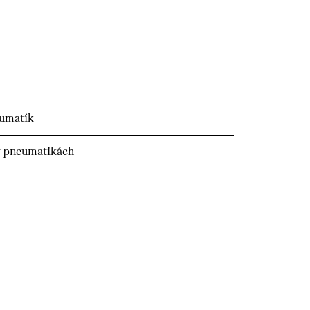
eumatík
v pneumatikách